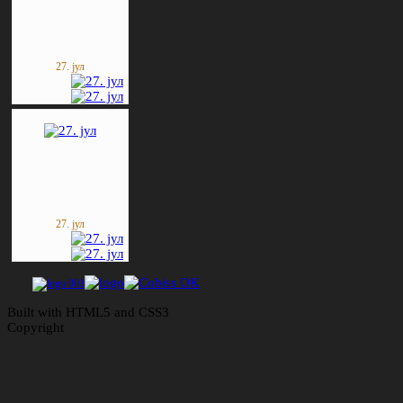
27. јул
27. јул
Built with HTML5 and CSS3
Copyright