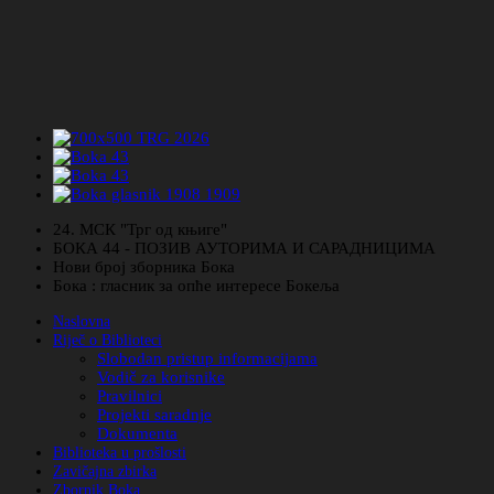
24. МСК "Трг од књиге"
БОКА 44 - ПОЗИВ АУТОРИМА И САРАДНИЦИМА
Нови број зборника Бока
Бока : гласник за опће интересе Бокеља
Naslovna
Riječ o Biblioteci
Slobodan pristup informacijama
Vodič za korisnike
Pravilnici
Projekti saradnje
Dokumenta
Biblioteka u prošlosti
Zavičajna zbirka
Zbornik Boka