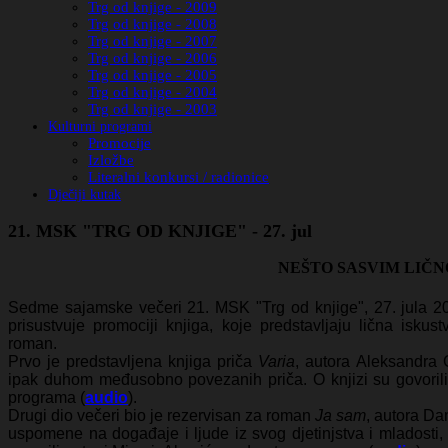
Trg od knjige - 2009
Trg od knjige - 2008
Trg od knjige - 2007
Trg od knjige - 2006
Trg od knjige - 2005
Trg od knjige - 2004
Trg od knjige - 2003
Kulturni programi
Promocije
Izložbe
Literalni konkursi / radionice
Dječiji kutak
21. MSK "TRG OD KNJIGE" - 27. jul
NEŠTO SASVIM LIČN
Sedme sajamske večeri 21. MSK "Trg od knjige", 27. jula 2
prisustvuje promociji knjiga, koje predstavljaju lična isku
roman.
Prvo je predstavljena knjiga priča
Varia
, autora Aleksandra G
ipak duhom međusobno povezanih priča. O knjizi su govorili
programa (
audio
).
Drugi dio večeri bio je rezervisan za roman
Ja sam
, autora Da
uspomene na događaje i ljude iz svog djetinjstva i mladosti