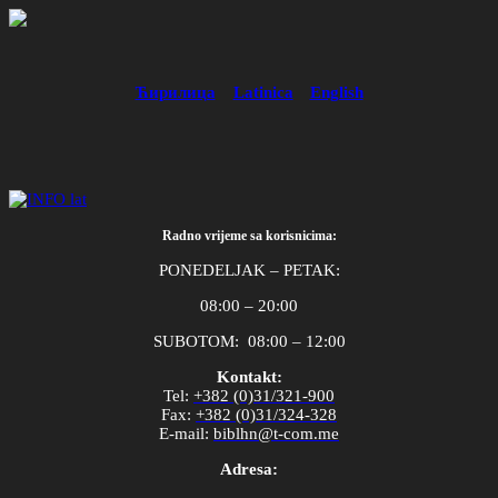
Ћирилица
Latinica
English
Radno vrijeme sa korisnicima:
PONEDELJAK – PETAK:
08:00 – 20:00
SUBOTOM: 08:00 – 12:00
Kontakt:
Tel
:
+382 (0)31/321-900
Fax
:
+382 (0)31/324-328
E
-
mail
:
biblhn
@
t
-
com
.
me
Adresa: