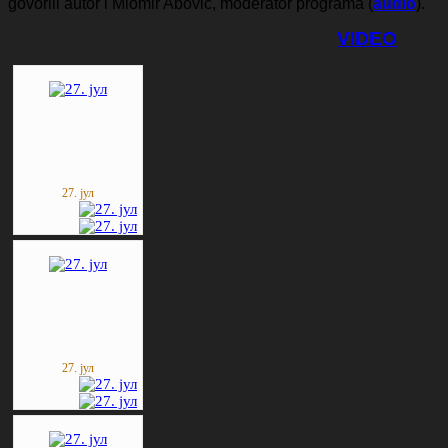
govorili autor i Miomir Abović, moderator programa
(
audio
).
VIDEO
27. јул
27. јул