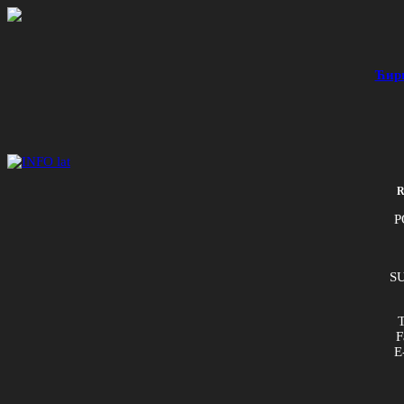
Ћир
R
P
SU
T
F
E