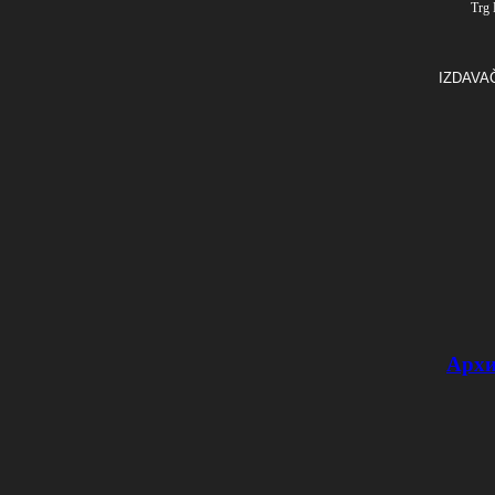
Trg 
IZDAVA
Архи