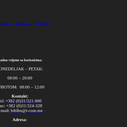
илица
Latinica
English
adno vrijeme sa korisnicima:
ONEDELJAK – PETAK:
08:00 – 20:00
BOTOM: 08:00 – 12:00
Kontakt:
el
:
+382 (0)31/321-900
ax
:
+382 (0)31/324-328
-
mail
:
biblhn
@
t
-
com
.
me
Adresa: