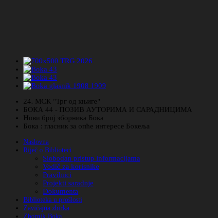
24. МСК "Трг од књиге"
БОКА 44 - ПОЗИВ АУТОРИМА И САРАДНИЦИМА
Нови број зборника Бока
Бока : гласник за опће интересе Бокеља
Naslovna
Riječ o Biblioteci
Slobodan pristup informacijama
Vodič za korisnike
Pravilnici
Projekti saradnje
Dokumenta
Biblioteka u prošlosti
Zavičajna zbirka
Zbornik Boka