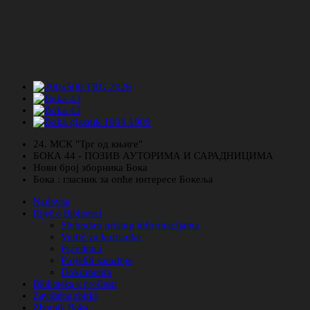
24. МСК "Трг од књиге"
БОКА 44 - ПОЗИВ АУТОРИМА И САРАДНИЦИМА
Нови број зборника Бока
Бока : гласник за опће интересе Бокеља
Naslovna
Riječ o Biblioteci
Slobodan pristup informacijama
Vodič za korisnike
Pravilnici
Projekti saradnje
Dokumenta
Biblioteka u prošlosti
Zavičajna zbirka
Zbornik Boka