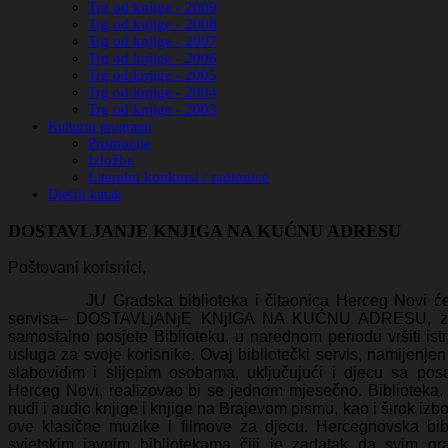
Trg od knjige - 2009
Trg od knjige - 2008
Trg od knjige - 2007
Trg od knjige - 2006
Trg od knjige - 2005
Trg od knjige - 2004
Trg od knjige - 2003
Kulturni programi
Promocije
Izložbe
Literalni konkursi / radionice
Dječiji kutak
DOSTAVLJANJE KNJIGA NA KUĆNU ADRESU
Poštovani korisnici,
JU Gradska biblioteka i čitaonica Herceg Novi će u c
servisa– DOSTAVLjANjE KNjIGA NA KUĆNU ADRESU, za č
samostalno posjete Biblioteku, u narednom periodu vršiti is
usluga za svoje korisnike. Ovaj bibliotečki servis, namijenjen
slabovidim i slijepim osobama, uključujući i djecu sa pose
Herceg Novi, realizovao bi se jednom mjesečno. Biblioteka, o
nudi i audio knjige i knjige na Brajevom pismu, kao i širok izbo
ove klasične muzike i filmove za djecu. Hercegnovska bibl
svjetskim javnim bibliotekama čiji je zadatak da svim gr