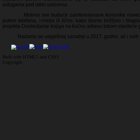
uslugama pod istim uslovima.
Molimo sve buduće zainteresovane korisnike navedenih 
putem telefona, i-mejla ili lično, kako bismo brižljivo i blago
projekta Dostavljanje knjiga na kućnu adresu tokom sljedeće 
Nadamo se uspješnoj saradnji u 2017. godini, ali i svih 
Built with HTML5 and CSS3
Copyright