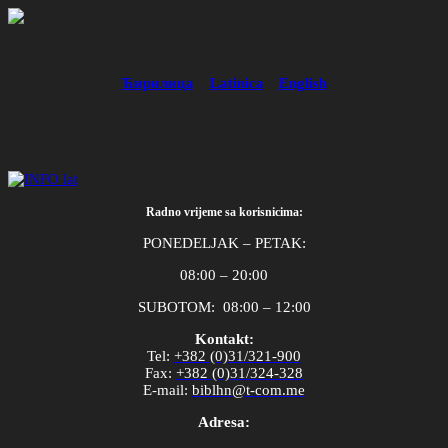
Ћирилица
Latinica
English
Radno vrijeme sa korisnicima:
PONEDELJAK – PETAK:
08:00 – 20:00
SUBOTOM: 08:00 – 12:00
Kontakt:
Tel
:
+382 (0)31/321-900
Fax
:
+382 (0)31/324-328
E
-
mail
:
biblhn
@
t
-
com
.
me
Adresa: