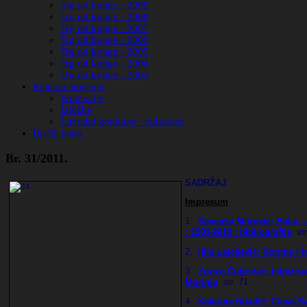
Trg od knjige - 2009
Trg od knjige - 2008
Trg od knjige - 2007
Trg od knjige - 2006
Trg od knjige - 2005
Trg od knjige - 2004
Trg od knjige - 2003
Kulturni programi
Promocije
Izložbe
Literalni konkursi / radionice
Dječiji kutak
Br. 31/2011.
SADRŽAJ
Impresum
1.
Nevenka Mitrović:
Boka : 
: 1999-2010 : bibliografija
str
2.
Ilija Lalošević: Kortine i
3.
Zorica Čubrović: Istraživa
Morinju
str. 71
4.
Katarina Nikolić: Crkva 