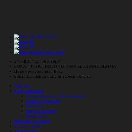
24. МСК "Трг од књиге"
БОКА 44 - ПОЗИВ АУТОРИМА И САРАДНИЦИМА
Нови број зборника Бока
Бока : гласник за опће интересе Бокеља
Naslovna
Riječ o Biblioteci
Slobodan pristup informacijama
Vodič za korisnike
Pravilnici
Projekti saradnje
Dokumenta
Biblioteka u prošlosti
Zavičajna zbirka
Zbornik Boka