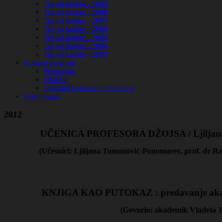
Trg od knjige - 2009
Trg od knjige - 2008
Trg od knjige - 2007
Trg od knjige - 2006
Trg od knjige - 2005
Trg od knjige - 2004
Trg od knjige - 2003
Kulturni programi
Promocije
Izložbe
Literalni konkursi / radionice
Dječiji kutak
2012
UČENICA PROFESORA DŽOJSA / Ljiljana
(Učesnici: Ljiljana Tomanović-Ponomarev, prof. dr Ra
KNJIGA KAO PUTOKAZ : predavanje akade
(Govorio: akademik Vladeta J