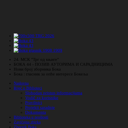
24. МСК "Трг од књиге"
БОКА 44 - ПОЗИВ АУТОРИМА И САРАДНИЦИМА
Нови број зборника Бока
Бока : гласник за опће интересе Бокеља
Naslovna
Riječ o Biblioteci
Slobodan pristup informacijama
Vodič za korisnike
Pravilnici
Projekti saradnje
Dokumenta
Biblioteka u prošlosti
Zavičajna zbirka
Zbornik Boka