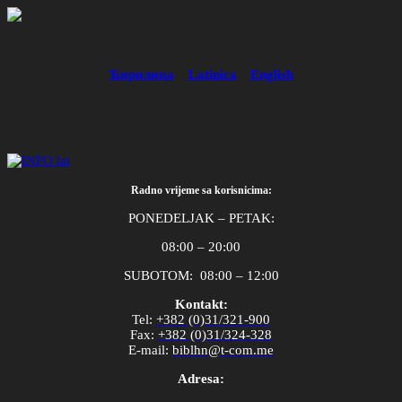
Ћирилица
Latinica
English
Radno vrijeme sa korisnicima:
PONEDELJAK – PETAK:
08:00 – 20:00
SUBOTOM: 08:00 – 12:00
Kontakt:
Tel
:
+382 (0)31/321-900
Fax
:
+382 (0)31/324-328
E
-
mail
:
biblhn
@
t
-
com
.
me
Adresa: