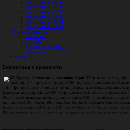
Трг од књиге - 2008
Трг од књиге - 2007
Трг од књиге - 2006
Трг од књиге - 2005
Трг од књиге - 2004
Трг од књиге - 2003
Културни програми
Промоције
Изложбе
Литерарни конкурси/
радионице
Дјечији кутак
Библиотека у прошлости
ЈУ Градска библиотека и читаоница Херцег-Нови
наставља традицију 
читаонице. У литератури се појављује 1850. година као година оснивања Српске 
грађи. Први пут Српска читаоница се помиње у Српско–далматинском магазину за лет
Затим, календар Дубровник за 1898. годину доноси следеће веома значајне податке:
1850. г. па због некијех политичких узрока затворена 1866. г.; касније опет отворена 
опет отворена 1895.г. Управу 1898. чине: Јово Накићеновић, Барнаба Тоцај, Алекс
Задарски Српски глас у 43. броју из 1894. године објављује: «У Херцег-Новом ради с
200, од чланова који ће бити утемељитељи, а уписало се око 80 чланова редовних, који 