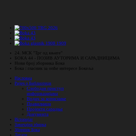
24. МСК "Трг од књиге"
БОКА 44 - ПОЗИВ АУТОРИМА И САРАДНИЦИМА
Нови број зборника Бока
Бока : гласник за опће интересе Бокеља
Насловна
Ријеч о Библиотеци
Слободан приступ
информацијама
Водич за кориснике
Правилници
Пројекти сарадње
Документа
Историјат
Завичајна збирка
Зборник Бока
Легати