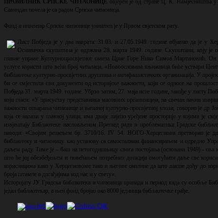
ПРАВИЛНИК СРПСКЕ ЧИТАОНИЦЕ
овјерен је од стране Ц. К. Намјесништва у 
Савиндан почела је са радом Српска читаоница.
Фонд и инвентар Српске читаонице уништен је у Првом свјетском рату.
Лист Побједа је у два наврата: 31.03. и 27.05.1949. године објавио да је у 
Оснивачка скупштина је одржана 28. марта 1949. године. Скупштини, коју је
главне управе Културнопросвјетног савеза Црне Горе Нико Симов Мартиновић. Он ј
услуге користи што већи број читалаца. «Новооснована књижница биће уствари Центра
библиотеке културно-просвјетних друштава и антифашистичких организација. У пројек
би се смјестили сви документи од историјске важности, који се односе на прошлост
Побједа 31. марта 1949. године. Убрзо затим, 27. маја исте године, такође у листу П
који гласи: «У присуству представника масовних организација, на свечан начин изв
важности отварања читаонице и њезиној културно-просвјетној улози, говорио је др Ј
која се налази у главној улици, има двије лијепо уређене просторије у којима је с
извјештају Библиотеке насловљеном Преглед рада и проблематика Градске библиот
наводи: «Својим решењем бр. 3710/16. IV 54. НОГО-Херцегнови претворио је д
библиотеку и читаоницу као установу са самосталним финансирањем и одредио Управ
даљем раду. Тиме је – баш на петогодишњицу свога постојања (основана 1949) - ова
што ће јој обезбеђењем и повећањем потребних дотација омогућити даље све корисн
корисницима како у Херцегновоме тако и његове околине да што лакше дођу до кори
броја штампе о догађајима код нас и у свету».
Историјату ЈУ Градска библиотека и читаоница припада и период када су особље Биб
један библиотекар, а њен фонд бројао око 8000 јединица библиотечке грађе.