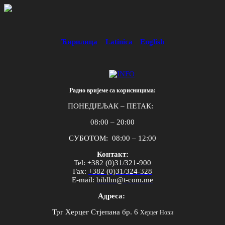
Ћирилица
Latinica
English
Радно вријеме са корисницима:
ПОНЕДЈЕЉАК – ПЕТАК:
08:00 – 20:00
СУБОТОМ: 08:00 – 12:00
Контакт:
Tel
:
+382 (0)31/321-900
Fax
:
+382 (0)31/324-328
E
-
mail
:
biblhn
@
t
-
com
.
me
Адреса:
Трг Херцег Стјепана бр. 6
Херцег Нови