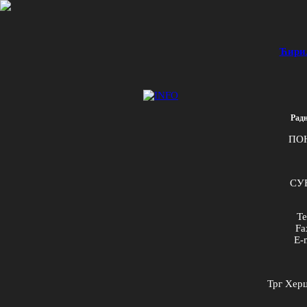
Ћири
Радн
ПО
СУБ
Te
Fa
E
-
Трг Херц