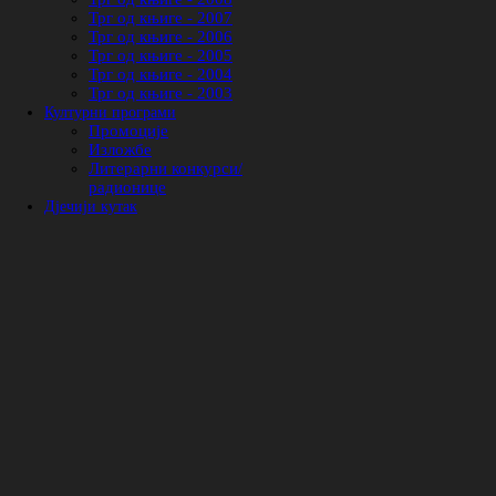
Трг од књиге - 2007
Трг од књиге - 2006
Трг од књиге - 2005
Трг од књиге - 2004
Трг од књиге - 2003
Културни програми
Промоције
Изложбе
Литерарни конкурси/
радионице
Дјечији кутак