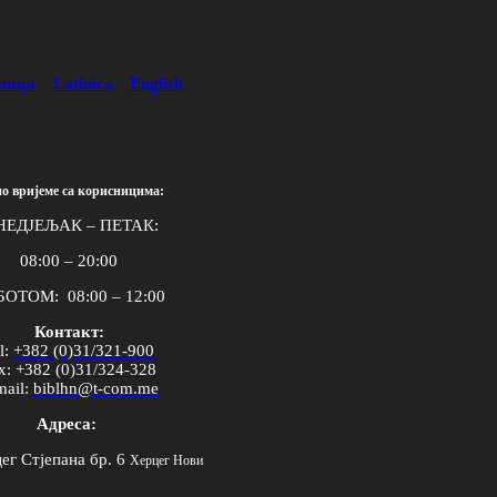
лица
Latinica
English
о вријеме са корисницима:
НЕДЈЕЉАК – ПЕТАК:
08:00 – 20:00
ОТОМ: 08:00 – 12:00
Контакт:
l
:
+382 (0)31/321-900
x
:
+382 (0)31/324-328
mail
:
biblhn
@
t
-
com
.
me
Адреса:
ег Стјепана бр. 6
Херцег Нови