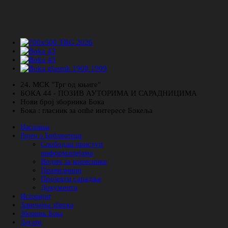
24. МСК "Трг од књиге"
БОКА 44 - ПОЗИВ АУТОРИМА И САРАДНИЦИМА
Нови број зборника Бока
Бока : гласник за опће интересе Бокеља
Насловна
Ријеч о Библиотеци
Слободан приступ
информацијама
Водич за кориснике
Правилници
Пројекти сарадње
Документа
Историјат
Завичајна збирка
Зборник Бока
Легати