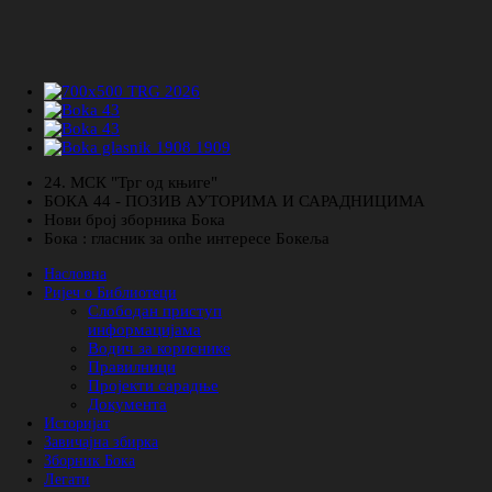
24. МСК "Трг од књиге"
БОКА 44 - ПОЗИВ АУТОРИМА И САРАДНИЦИМА
Нови број зборника Бока
Бока : гласник за опће интересе Бокеља
Насловна
Ријеч о Библиотеци
Слободан приступ
информацијама
Водич за кориснике
Правилници
Пројекти сарадње
Документа
Историјат
Завичајна збирка
Зборник Бока
Легати