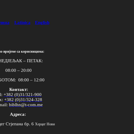
лица
Latinica
English
о вријеме са корисницима:
НЕДЈЕЉАК – ПЕТАК:
08:00 – 20:00
ОТОМ: 08:00 – 12:00
Контакт:
l
:
+382 (0)31/321-900
x
:
+382 (0)31/324-328
mail
:
biblhn
@
t
-
com
.
me
Адреса:
ег Стјепана бр. 6
Херцег Нови