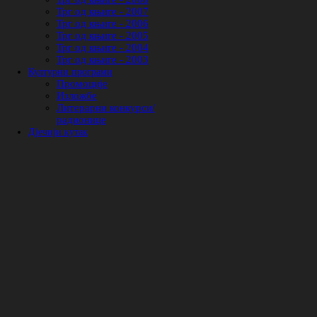
Трг од књиге - 2007
Трг од књиге - 2006
Трг од књиге - 2005
Трг од књиге - 2004
Трг од књиге - 2003
Културни програми
Промоције
Изложбе
Литерарни конкурси/
радионице
Дјечији кутак