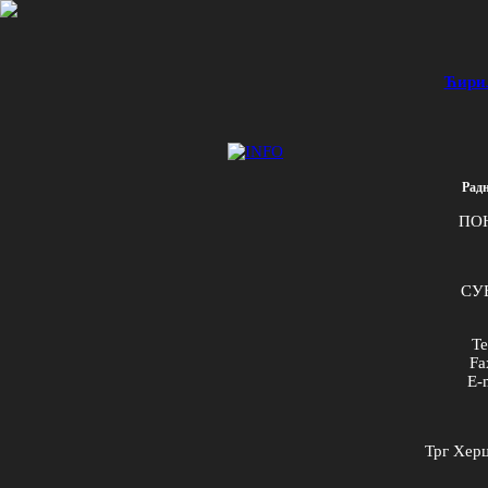
Ћири
Радн
ПО
СУБ
Te
Fa
E
-
Трг Херц