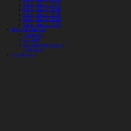
Трг од књиге - 2007
Трг од књиге - 2006
Трг од књиге - 2005
Трг од књиге - 2004
Трг од књиге - 2003
Културни програми
Промоције
Изложбе
Литерарни конкурси/
радионице
Дјечији кутак