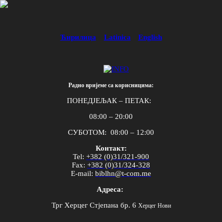
Ћирилица
Latinica
English
Радно вријеме са корисницима:
ПОНЕДЈЕЉАК – ПЕТАК:
08:00 – 20:00
СУБОТОМ: 08:00 – 12:00
Контакт:
Tel
:
+382 (0)31/321-900
Fax
:
+382 (0)31/324-328
E
-
mail
:
biblhn
@
t
-
com
.
me
Адреса:
Трг Херцег Стјепана бр. 6
Херцег Нови