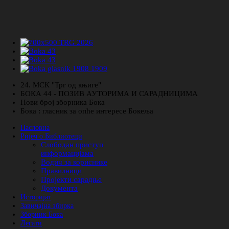
24. МСК "Трг од књиге"
БОКА 44 - ПОЗИВ АУТОРИМА И САРАДНИЦИМА
Нови број зборника Бока
Бока : гласник за опће интересе Бокеља
Насловна
Ријеч о Библиотеци
Слободан приступ
информацијама
Водич за кориснике
Правилници
Пројекти сарадње
Документа
Историјат
Завичајна збирка
Зборник Бока
Легати