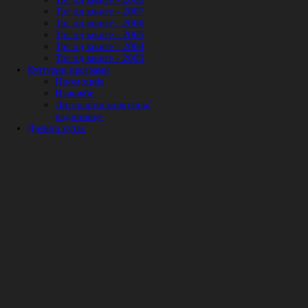
Трг од књиге - 2007
Трг од књиге - 2006
Трг од књиге - 2005
Трг од књиге - 2004
Трг од књиге - 2003
Културни програми
Промоције
Изложбе
Литерарни конкурси/
радионице
Дјечији кутак