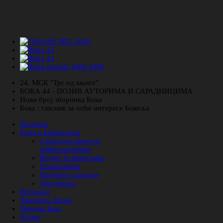
24. МСК "Трг од књиге"
БОКА 44 - ПОЗИВ АУТОРИМА И САРАДНИЦИМА
Нови број зборника Бока
Бока : гласник за опће интересе Бокеља
Насловна
Ријеч о Библиотеци
Слободан приступ
информацијама
Водич за кориснике
Правилници
Пројекти сарадње
Документа
Историјат
Завичајна збирка
Зборник Бока
Легати