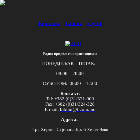
Ћирилица
Latinica
English
Радно вријеме са корисницима:
ПОНЕДЈЕЉАК – ПЕТАК:
08:00 – 20:00
СУБОТОМ: 08:00 – 12:00
Контакт:
Tel
:
+382 (0)31/321-900
Fax
:
+382 (0)31/324-328
E
-
mail
:
biblhn
@
t
-
com
.
me
Адреса:
Трг Херцег Стјепана бр. 6
Херцег Нови