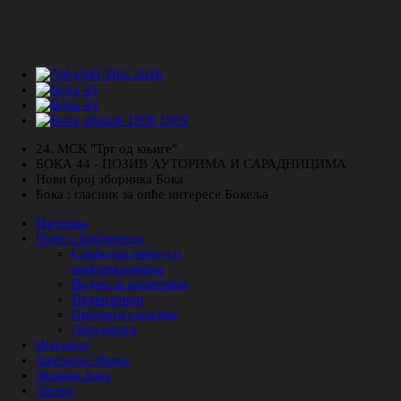
24. МСК "Трг од књиге"
БОКА 44 - ПОЗИВ АУТОРИМА И САРАДНИЦИМА
Нови број зборника Бока
Бока : гласник за опће интересе Бокеља
Насловна
Ријеч о Библиотеци
Слободан приступ
информацијама
Водич за кориснике
Правилници
Пројекти сарадње
Документа
Историјат
Завичајна збирка
Зборник Бока
Легати