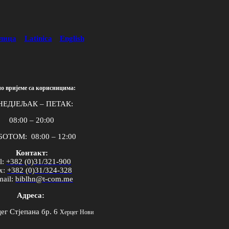
лица
Latinica
English
о вријеме са корисницима:
НЕДЈЕЉАК – ПЕТАК:
08:00 – 20:00
ОТОМ: 08:00 – 12:00
Контакт:
l
:
+382 (0)31/321-900
x
:
+382 (0)31/324-328
mail
:
biblhn
@
t
-
com
.
me
Адреса:
ег Стјепана бр. 6
Херцег Нови