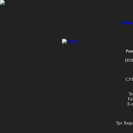
Ћири
Радн
ПО
СУБ
Te
Fa
E
-
Трг Херц