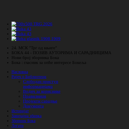
24. МСК "Трг од књиге"
БОКА 44 - ПОЗИВ АУТОРИМА И САРАДНИЦИМА
Нови број зборника Бока
Бока : гласник за опће интересе Бокеља
Насловна
Ријеч о Библиотеци
Слободан приступ
информацијама
Водич за кориснике
Правилници
Пројекти сарадње
Документа
Историјат
Завичајна збирка
Зборник Бока
Легати