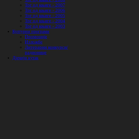
Трг од књиге - 2007
Трг од књиге - 2006
Трг од књиге - 2005
Трг од књиге - 2004
Трг од књиге - 2003
Културни програми
Промоције
Изложбе
Литерарни конкурси/
радионице
Дјечији кутак