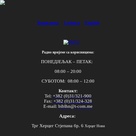
Ћирилица
Latinica
English
Радно вријеме са корисницима:
ПОНЕДЈЕЉАК – ПЕТАК:
08:00 – 20:00
СУБОТОМ: 08:00 – 12:00
Контакт:
Tel
:
+382 (0)31/321-900
Fax
:
+382 (0)31/324-328
E
-
mail
:
biblhn
@
t
-
com
.
me
Адреса:
Трг Херцег Стјепана бр. 6
Херцег Нови