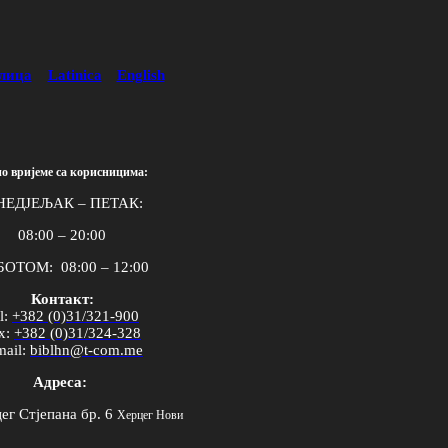
лица
Latinica
English
о вријеме са корисницима:
НЕДЈЕЉАК – ПЕТАК:
08:00 – 20:00
ОТОМ: 08:00 – 12:00
Контакт:
l
:
+382 (0)31/321-900
x
:
+382 (0)31/324-328
mail
:
biblhn
@
t
-
com
.
me
Адреса:
ег Стјепана бр. 6
Херцег Нови