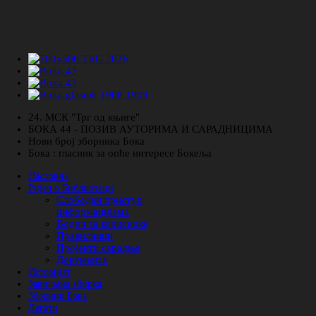
24. МСК "Трг од књиге"
БОКА 44 - ПОЗИВ АУТОРИМА И САРАДНИЦИМА
Нови број зборника Бока
Бока : гласник за опће интересе Бокеља
Насловна
Ријеч о Библиотеци
Слободан приступ
информацијама
Водич за кориснике
Правилници
Пројекти сарадње
Документа
Историјат
Завичајна збирка
Зборник Бока
Легати