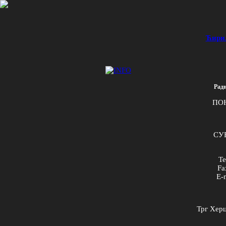
Ћири
Радн
ПО
СУБ
Te
Fa
E
-
Трг Херц