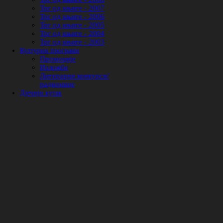
Трг од књиге - 2007
Трг од књиге - 2006
Трг од књиге - 2005
Трг од књиге - 2004
Трг од књиге - 2003
Културни програми
Промоције
Изложбе
Литерарни конкурси/
радионице
Дјечији кутак