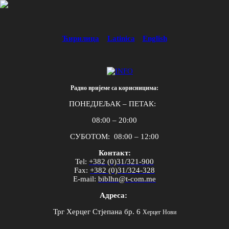
Ћирилица
Latinica
English
Радно вријеме са корисницима:
ПОНЕДЈЕЉАК – ПЕТАК:
08:00 – 20:00
СУБОТОМ: 08:00 – 12:00
Контакт:
Tel
:
+382 (0)31/321-900
Fax
:
+382 (0)31/324-328
E
-
mail
:
biblhn
@
t
-
com
.
me
Адреса:
Трг Херцег Стјепана бр. 6
Херцег Нови