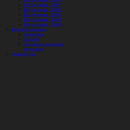
Трг од књиге - 2007
Трг од књиге - 2006
Трг од књиге - 2005
Трг од књиге - 2004
Трг од књиге - 2003
Културни програми
Промоције
Изложбе
Литерарни конкурси/
радионице
Дјечији кутак