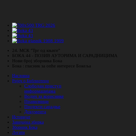
24. МСК "Трг од књиге"
БОКА 44 - ПОЗИВ АУТОРИМА И САРАДНИЦИМА
Нови број зборника Бока
Бока : гласник за опће интересе Бокеља
Насловна
Ријеч о Библиотеци
Слободан приступ
информацијама
Водич за кориснике
Правилници
Пројекти сарадње
Документа
Историјат
Завичајна збирка
Зборник Бока
Легати