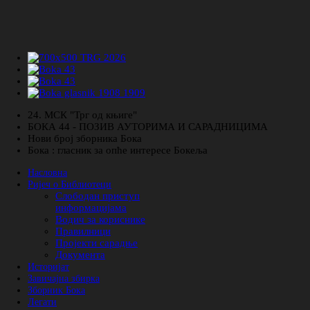
24. МСК "Трг од књиге"
БОКА 44 - ПОЗИВ АУТОРИМА И САРАДНИЦИМА
Нови број зборника Бока
Бока : гласник за опће интересе Бокеља
Насловна
Ријеч о Библиотеци
Слободан приступ
информацијама
Водич за кориснике
Правилници
Пројекти сарадње
Документа
Историјат
Завичајна збирка
Зборник Бока
Легати