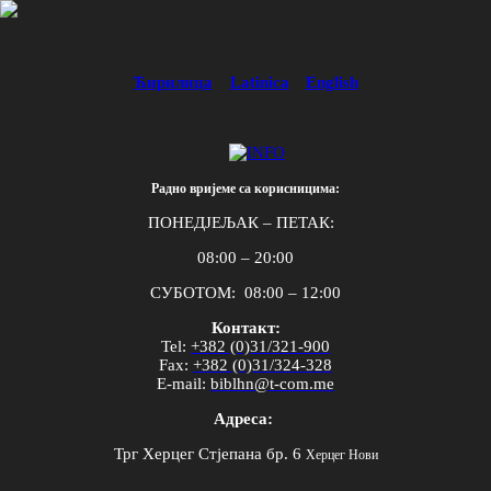
Ћирилица
Latinica
English
Радно вријеме са корисницима:
ПОНЕДЈЕЉАК – ПЕТАК:
08:00 – 20:00
СУБОТОМ: 08:00 – 12:00
Контакт:
Tel
:
+382 (0)31/321-900
Fax
:
+382 (0)31/324-328
E
-
mail
:
biblhn
@
t
-
com
.
me
Адреса:
Трг Херцег Стјепана бр. 6
Херцег Нови