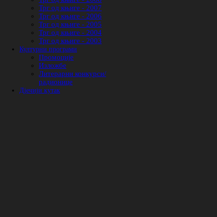
Трг од књиге - 2007
Трг од књиге - 2006
Трг од књиге - 2005
Трг од књиге - 2004
Трг од књиге - 2003
Културни програми
Промоције
Изложбе
Литерарни конкурси/
радионице
Дјечији кутак