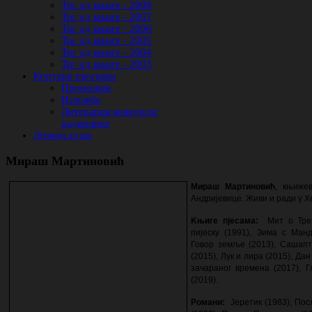
Трг од књиге - 2008
Трг од књиге - 2007
Трг од књиге - 2006
Трг од књиге - 2005
Трг од књиге - 2004
Трг од књиге - 2003
Културни програми
Промоције
Изложбе
Литерарни конкурси/
радионице
Дјечији кутак
Мираш Мартиновић
Мираш Мартиновић
, књиже
Андријевице. Живи и ради у Х
K
њиге пјесама:
Мит о Тре
пијеску (1991), Зима с Ман
Говор земље (2013), Сашапт
(2015), Лук и лира (2015), Дан
зачараног времена (2017), 
(2019).
Романи:
Јеретик (1983), По