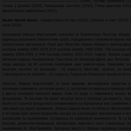
(1998), Путеви Превалисе (19
Снови у Доклеи (2008), Невидљиви љетопис (2010), Говор краљева (2011)
Диоклитијско завјештање (2012).
Књиге кратке прозе:
Харфисткиња из Ура (2013), Сјећање и смрт (2015), 
луче (2016).
Књижевник Мираш Мартиновић поклонио је Библиотеци Легатску збирку к
јединица различите библиотечке грађе, појединачни и некомплетирани насл
библиотечког материјала. Први дио Легатске збирке обухвата монографск
наслова између 1950-1979,
874 наслова између 1980-1989,
728 наслова об
између 2000-2009. и
348 наслова између
2010-2016. године. Збирка садр
већином издања Књижарнице Геце Кона из Београда.Други дио Легатске з
мада ниједан од 30 наслова периодике није комплетиран. Наводимо зна
месечни часопис из Београда - 16 годишта, Мостови: часопис за пре
Latina
et
graeca
из Загреба – 22 годишта, Годишњак Поморског музеја из Кото
Легатор, Мираш Мартиновић, је своје вријеме, материјална средства 
колекције савремене, актуелне књиге, тј. ауторских остварења и превода о
у другој половини прошлог вијека. Како се ради о савременој књизи, Б
фондовима. Те наслове ће наши читаоци бити у прилици да користе, схо
књиге из стручног фонда могу изнајмљивати за коришћење ван службених 
има више од једног примјерка. Збирка садржи књиге из области филозофије,
и историје које својом бројношћу указују на разнородне преокупације и ин
разумљиво за књижевника, остварења из савремене књижевности. То су бр
критике, дневничко-мемоарске литературе, нарочито оних стваралаца чи
књижевника М. Мартиновића. Запажено мјесто у Збирци заузимају одабра