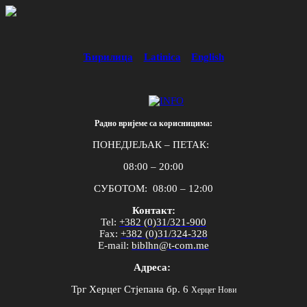
Ћирилица
Latinica
English
Радно вријеме са корисницима:
ПОНЕДЈЕЉАК – ПЕТАК:
08:00 – 20:00
СУБОТОМ: 08:00 – 12:00
Контакт:
Tel
:
+382 (0)31/321-900
Fax
:
+382 (0)31/324-328
E
-
mail
:
biblhn
@
t
-
com
.
me
Адреса:
Трг Херцег Стјепана бр. 6
Херцег Нови