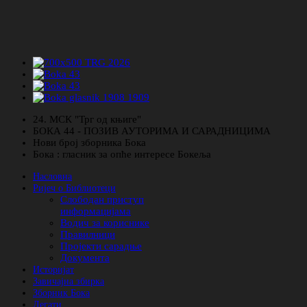
24. МСК "Трг од књиге"
БОКА 44 - ПОЗИВ АУТОРИМА И САРАДНИЦИМА
Нови број зборника Бока
Бока : гласник за опће интересе Бокеља
Насловна
Ријеч о Библиотеци
Слободан приступ
информацијама
Водич за кориснике
Правилници
Пројекти сарадње
Документа
Историјат
Завичајна збирка
Зборник Бока
Легати