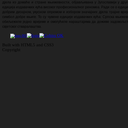
дјела из домаће и стране књижевности, објављивана у Југославији у друг
едиција издавачких кућа високог професионалног реномеа. Ради се о едици
добрим дизајном, укусном опремом и избором значајних дјела трајне ври
симбол добре књиге. То су чувене едиције издавачких кућа: Српска књижевн
обиљежиле једно вријеме и омогућиле нараштајима да доживе задовољств
свјетског стваралаштва.
Built with HTML5 and CSS3
Copyright