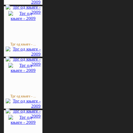
Трг од књиге - ...
Трг од књиге - ...