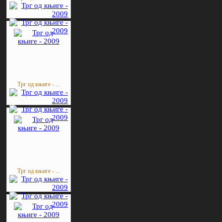
Трг од књиге - ...
Трг од књиге - ...