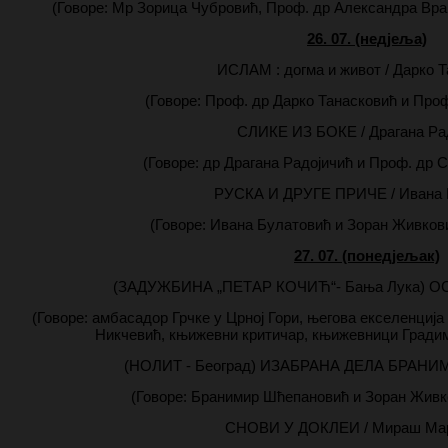
(Говоре: Мр Зорица Чубровић, Проф. др Александра Вра
26. 07. (недјеља)
ИСЛАМ : догма и живот / Дарко 
(Говоре: Проф. др Дарко Танасковић и Про
СЛИКЕ ИЗ БОКЕ / Драгана Ра
(Говоре: др Драгана Радојичић и Проф. др
РУСКА И ДРУГЕ ПРИЧЕ / Ивана 
(Говоре: Ивана Булатовић и Зоран Живков
27. 07. (понедјељак)
(ЗАДУЖБИНА „ПЕТАР КОЧИЋ“- Бања Лука) 
(Говоре: амбасадор Грчке у Црној Гори, његова екселенција
Никчевић, књижевни критичар, књижевници Градим
(НОЛИТ - Београд) ИЗАБРАНА ДЕЛА БРА
(Говоре: Бранимир Шћепановић и Зоран Живк
СНОВИ У ДОКЛЕИ / Мираш Ма