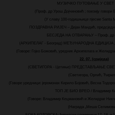
МУЗИЧКО ПУТОВАЊЕ У СВЕТ (
(Проф. др Урош Дојчиновић ; поезију говори
(У славу 100-годишњице пјесме Santa Ma
ПОЗДРАВНА РИЈЕЧ – Дејан Мандић, предсједн
БЕСЈЕДА НА ОТВАРАЊУ – Проф. др 
(АРХИПЕЛАГ - Београд) МЕЂУНАРОДНА ЕДИЦИЈА
(Говоре: Гојко Божовић, уредник Архипелага и Желидр
22. 07. (сриједа)
(СВЕТИГОРА - Цетиње) ПРЕДСТАВЉАЊЕ СВ
(Светигора, Орлић, Ћирил
(Говоре уредници: јеромонах Кирило Бојовић, Весна Тодоро
ТОП ЈЕ БИО ВРЕО / Владимир К
(Говоре: Владимир Кецмановић и Желидраг Никч
(Награда „Меша Селимови
БОКА КОТОРСКА: ћирилски споменици 17. 18. и 19