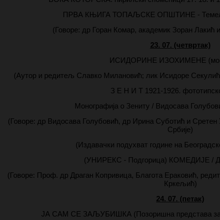
ПРВА КЊИГА ТОПАЉСКЕ ОПШТИНЕ - Темељна
(Говоре: др Горан Комар, академик Зоран Лакић и
23. 07. (четвртак)
ИСИДОРИНЕ ИЗОХИМЕНЕ (мон
(Аутор и редитељ Славко Милановић; лик Исидоре Секулић
З Е Н И Т 1921-1926. фототипс
Монографија о Зениту / Видосава Голубов
(Говоре: др Видосава Голубовић, др Ирина Суботић и Сретен
Србије)
(Издавачки подухват године на Београдско
(УНИРЕКС - Подгорица) КОМЕДИЈЕ / Д
(Говоре: Проф. др Драган Копривица, Благота Ераковић, реди
Кркељић)
24. 07. (петак)
ЈА САМ СЕ ЗАЉУБИШКА (Позоришна представа за д