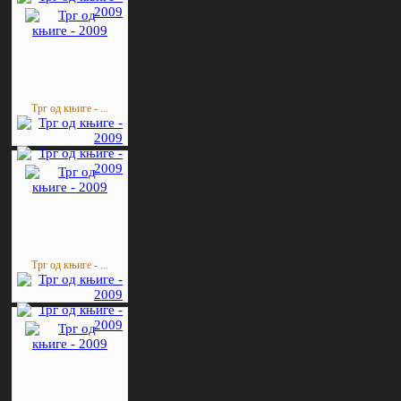
Трг од књиге - ...
Трг од књиге - ...