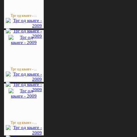
Трг од књиге - ...
Трг од књиге - ...
Трг од књиге - ...