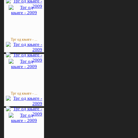
Трг од књиге - ...
Трг од књиге - ...