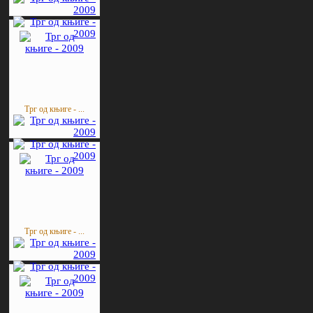
Трг од књиге - ...
Трг од књиге - ...