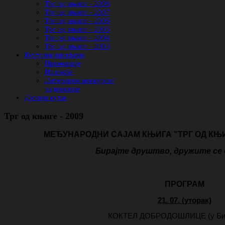
Трг од књиге - 2008
Трг од књиге - 2007
Трг од књиге - 2006
Трг од књиге - 2005
Трг од књиге - 2004
Трг од књиге - 2003
Културни програми
Промоције
Изложбе
Литерарни конкурси/
радионице
Дјечији кутак
Трг од књиге - 2009
МЕЂУНАРОДНИ САЈАМ КЊИГА "ТРГ ОД КЊИГ
Бирајте друштво, дружите се 
ПРОГРАМ
21. 07. (уторак)
КОКТЕЛ ДОБРОДОШЛИЦЕ (у Биб