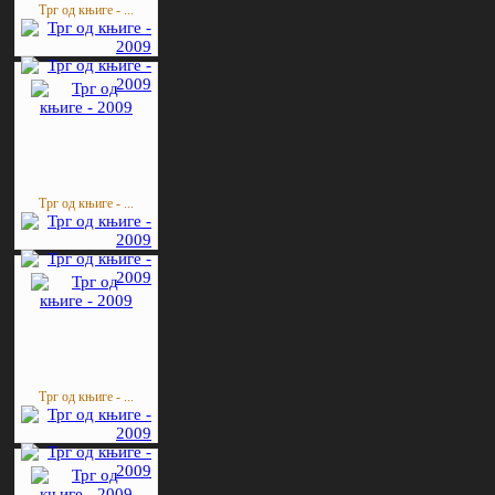
Трг од књиге - ...
Трг од књиге - ...
Трг од књиге - ...