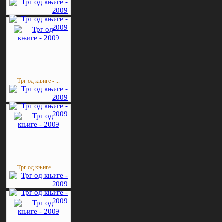
Трг од књиге - ...
Трг од књиге - ...