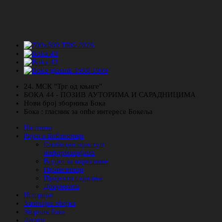
24. МСК "Трг од књиге"
БОКА 44 - ПОЗИВ АУТОРИМА И САРАДНИЦИМА
Нови број зборника Бока
Бока : гласник за опће интересе Бокеља
Насловна
Ријеч о Библиотеци
Слободан приступ
информацијама
Водич за кориснике
Правилници
Пројекти сарадње
Документа
Историјат
Завичајна збирка
Зборник Бока
Легати