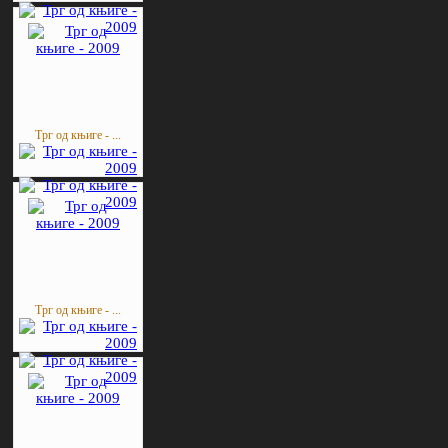
Трг од књиге - ...
Трг од књиге - ...