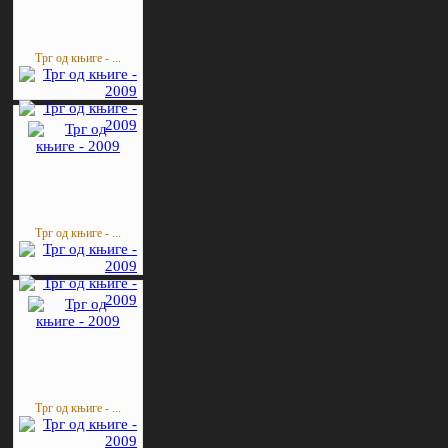
Трг од књиге - ...
Трг од књиге - ...
Трг од књиге - ...