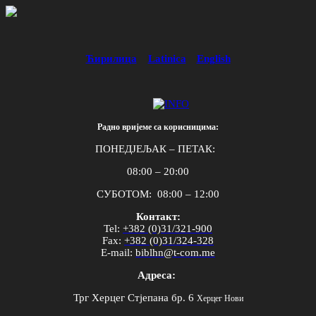
Ћирилица
Latinica
English
Радно вријеме са корисницима:
ПОНЕДЈЕЉАК – ПЕТАК:
08:00 – 20:00
СУБОТОМ: 08:00 – 12:00
Контакт:
Tel
:
+382 (0)31/321-900
Fax
:
+382 (0)31/324-328
E
-
mail
:
biblhn
@
t
-
com
.
me
Адреса:
Трг Херцег Стјепана бр. 6
Херцег Нови