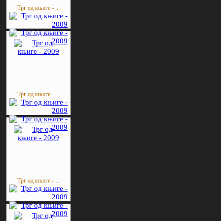
Трг од књиге - ...
Трг од књиге - ...
Трг од књиге - ...