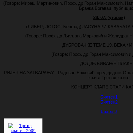
(Говоре: Мираш Мартиновић, Проф. др Горан Максимовић, Нат
Бранка Богавац, публицис
28. 07. (уторак)
(ЛИБЕР; ЛОГОС- Београд) ЈАСУНАРИ КАВАБАТА /
(Говоре: Проф. др Љиљана Марковић и Желидраг Н
ДУБРОВАЧКЕ ТЕМЕ 19. ВЕКА / И
(Говоре: Проф. др Горан Максимовић и
ДОДЈЕЉИВАЊЕ ПЛАКЕ
РИЈЕЧ НА ЗАТВАРАЊУ - Радован Божовић, предсједник Орган
књига Трга од књиге
КОНЦЕРТ КЛАПЕ СТАРИ КА
Билтен1
Билтен2
Билтен3