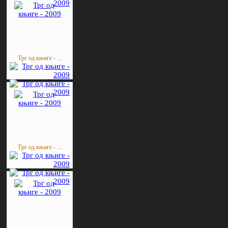
Трг од књиге - ...
Трг од књиге - ...