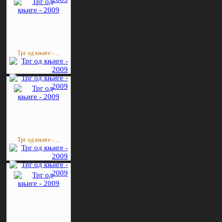
Трг од књиге - ...
Трг од књиге - ...