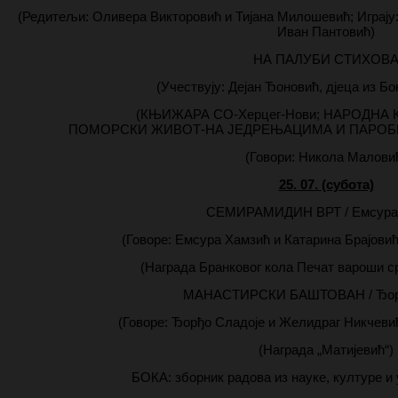
(Редитељи: Оливера Викторовић и Тијана Милошевић; Играју
Иван Пантовић)
НА ПАЛУБИ СТИХОВ
(Учествују: Дејан Ђоновић, дјеца из Б
(КЊИЖАРА СО-Херцег-Нови; НАРОДНА 
ПОМОРСКИ ЖИВОТ-НА ЈЕДРЕЊАЦИМА И ПАРОБРОД
(Говори: Никола Малови
25. 07. (субота)
СЕМИРАМИДИН ВРТ / Емсура
(Говоре: Емсура Хамзић и Катарина Брајови
(Награда Бранковог кола Печат вароши с
МАНАСТИРСКИ БАШТОВАН / Ђорђ
(Говоре: Ђорђо Сладоје и Желидраг Никчеви
(Награда „Матијевић“)
БОКА: зборник радова из науке, културе и 