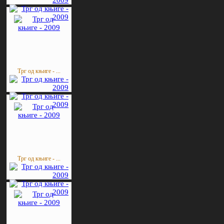
Трг од књиге - ...
Трг од књиге - ...