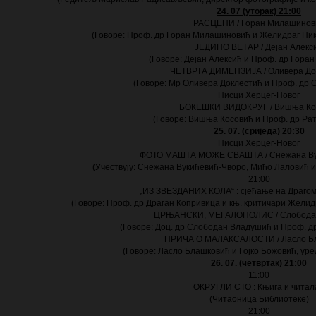
24. 07 (уторак) 21:00
РАСЦЕПИ / Горан Милашинов
(Говоре: Проф. др Горан Милашиновић и Желидраг Ник
ЈЕДИНО ВЕТАР / Дејан Алекс
(Говоре: Дејан Алексић и Проф. др Гора
ЧЕТВРТА ДИМЕНЗИЈА / Оливера До
(Говоре: Мр Оливера Доклестић и Проф. др
Писци Херцег-Новог
БОКЕШКИ ВИДОКРУГ / Вишња Ко
(Говоре: Вишња Косовић и Проф. др Ра
25. 07. (сриједа) 20:30
Писци Херцег-Новог
ФОТО МАШТА МОЖЕ СВАШТА / Снежана Ву
(Учествују: Снежана Вукићевић-Чворо, Мићо Лаловић
21:00
„ИЗ ЗВЕЗДАНИХ КОЛА“ : сјећање на Драгом
(Говоре: Проф. др Драган Копривица и књ. критичари Желид
ЦРЊАНСКИ, МЕГАЛОПОЛИС / Слобода
(Говоре: Д
o
ц. др Слободан Владушић и Проф. д
ПРИЧА О МАЛАКСАЛОСТИ / Ласло Б
(Говоре: Ласло Блашковић и Гојко Божовић, ур
26. 07. (четвртак) 21:00
11:00
ОКРУГЛИ СТО : Књига и читал
(Читаоница Библиотеке)
21:00