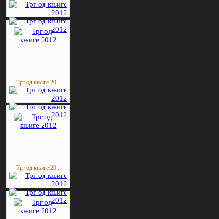
Трг од књиге 20...
Трг од књиге 20...