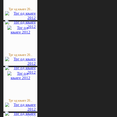
Трг од књиге 20...
Трг од књиге 20...
Трг од књиге 20...