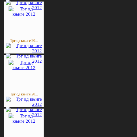
Трг од књиге 20...
Трг од књиге 20...