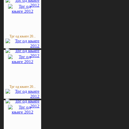
Трг од књиге 20...
Трг од књиге 20...