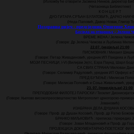
(Изложбу ће отворити Јасмина Нинков, директор Биб
(Читаоница Библиотеке)
К О Н Ц Е Р Т
ДУО ГИТАРА СРЂАН БУЛАТОВИЋ, ДАРКО НИК
(Неда Паповић, Давор Новак, Глигор Ђ
Поздравна ријеч - предсједник Општине Хер
Бесједа на отварању – Јелена 
ВРЕМ
E
ЖЕНА / Јелена Чижо
(Говоре: Др Јелена Чижова и Љубинка Милин
22.07. (недјеља) 21:00
ПИСМОВНИК / Михаил Шишк
(Говоре: Петар Живадиновић, уредник ИП Паидеиа и Љу
МОЈИ ПЕСНИЦИ,
I
-
VI
(Вилијам Јејтс, Езра Паунд, Шарл Бод
СА СВИХ СТРАНА/ Милован Дан
(Говоре: Селимир Радуловић, уредник ИП Орфеус и 
ПРЕД БУЂЕЊЕ / Милисав Попо
(Говоре: Милисав Поповић и Соња Живаљевић, уредни
23. 07. (понедјељак) 21:00
ПРЕПОДОБНИ ФИЛОТЕЈ ПАРОСКИ / Теоклит Дионисијатски 
(Говор
e
: Његово високопреосвештенство Митрополит црногорско-приморс
Јовановић)
ИЗАБРАНА ДЕЛА ДУШАНА КОСОВ
(Говоре: Проф. др Душан Косовић, Проф. др Ратко Божов
БРАНКО МИЉКОВИЋ : преписка / приредио Ј
(Говоре: Јован Младеновић и Проф. др Го
ПРОЈЕКЦИЈА ДОКУМЕНТАРНО-ПОЕТСКОГ ФИЛМ
(Редитељ Марислав Радисављевић, директор фотографије и ко