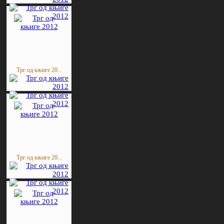
Трг од књиге 20...
Трг од књиге 20...