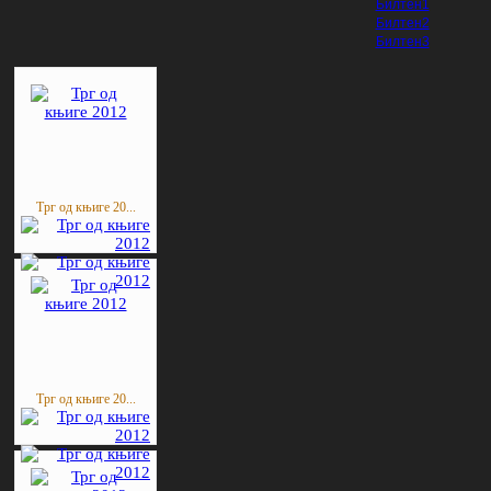
Билтен1
Билтен2
Билтен3
Трг од књиге 20...
Трг од књиге 20...