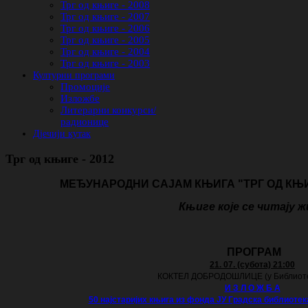
Трг од књиге - 2008
Трг од књиге - 2007
Трг од књиге - 2006
Трг од књиге - 2005
Трг од књиге - 2004
Трг од књиге - 2003
Културни програми
Промоције
Изложбе
Литерарни конкурси/
радионице
Дјечији кутак
Трг од књиге - 2012
МЕЂУНАРОДНИ САЈАМ КЊИГА "ТРГ ОД КЊИГ
Књиге које се читају 
ПРОГРАМ
21. 07. (субота) 21:00
КОКТЕЛ ДОБРОДОШЛИЦЕ (у Библиоте
И З Л О Ж Б А
50 најстаријих књига из фонда ЈУ Градска библиотек