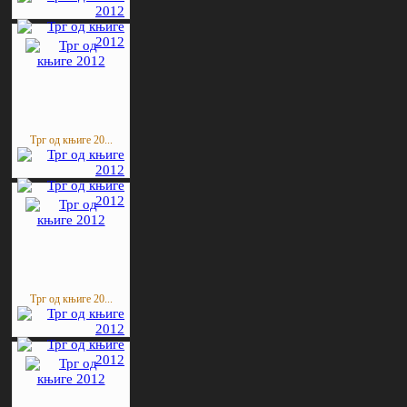
Трг од књиге 20...
Трг од књиге 20...