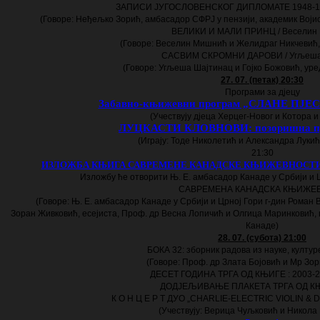
ЗАПИСИ ЈУГОСЛОВЕНСКОГ ДИПЛОМАТЕ 1948-198
(Говоре: Неђељко Зорић, амбасадор СФРЈ у пензији, академик Воји
ВЕЛИКИ И МАЛИ ПРИНЦ / Веселин
(Говоре: Веселин Мишнић и Желидраг Никчевић,
САСВИМ СКРОМНИ ДАРОВИ / Угљеша
(Говоре: Угљеша Шајтинац и Гојко Божовић, уре
27. 07. (петак) 20:30
Програми за дјецу
Забавно-књижевни програм „СЛАНЕ ПЈЕСМ
(Учествују дјеца Херцег-Новог и Котора и
ЛУЦКАСТИ КЛОВНОВИ: позоришна пре
(Играју: Тоде Николетић и Александра Лукић,
21:30
ИЗЛОЖБА КЊИГА САВРЕМЕНЕ КАНАДСКЕ КЊИЖЕВНОСТИ
Изложбу ће отворити Њ. Е. амбасадор Канаде у Србији и 
САВРЕМЕНА КАНАДСКА КЊИЖЕ
(Говоре: Њ. Е. амбасадор Канаде у Србији и Црној Гори г-дин Роман
Зоран Живковић, есејиста, Проф. др Весна Лопичић и Олгица Маринковић
Канаде)
28. 07. (субота) 21:00
БОКА 32: зборник радова из науке, култур
(Говоре: Проф. др Злата Бојовић и Мр Зо
ДЕСЕТ ГОДИНА ТРГА ОД КЊИГЕ : 2003-
ДОДЈЕЉИВАЊЕ ПЛАКЕТА ТРГА ОД КЊ
К О Н Ц Е Р Т
ДУО „CHARLIE-ELECTRIC VIOLIN & 
(Учествују: Верица Чуљковић и Никола