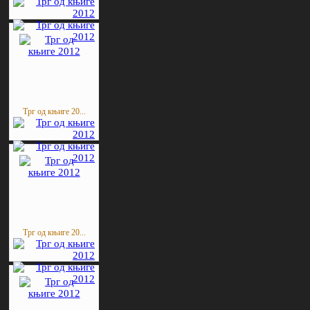
Трг од књиге 20...
Трг од књиге 20...