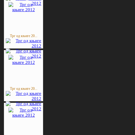
Трг од књиге 20...
Трг од књиге 20...