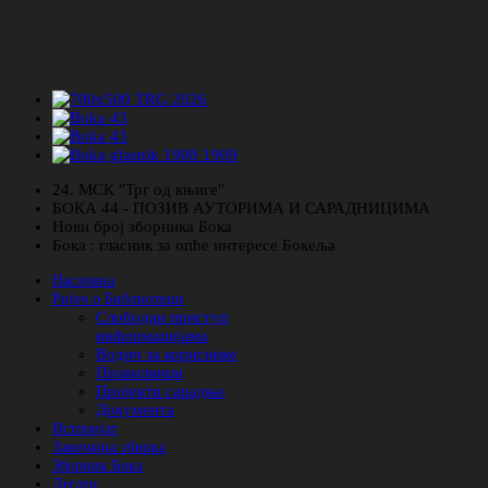
24. МСК "Трг од књиге"
БОКА 44 - ПОЗИВ АУТОРИМА И САРАДНИЦИМА
Нови број зборника Бока
Бока : гласник за опће интересе Бокеља
Насловна
Ријеч о Библиотеци
Слободан приступ
информацијама
Водич за кориснике
Правилници
Пројекти сарадње
Документа
Историјат
Завичајна збирка
Зборник Бока
Легати