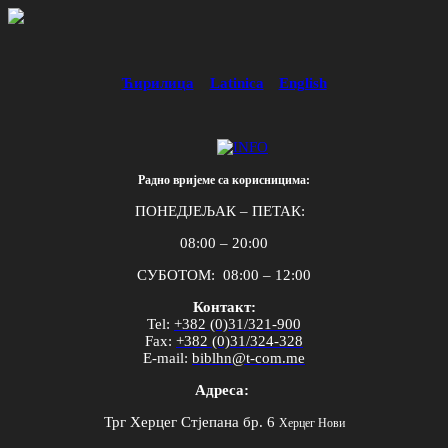
Ћирилица
Latinica
English
Радно вријеме са корисницима:
ПОНЕДЈЕЉАК – ПЕТАК:
08:00 – 20:00
СУБОТОМ: 08:00 – 12:00
Контакт:
Tel
:
+382 (0)31/321-900
Fax
:
+382 (0)31/324-328
E
-
mail
:
biblhn
@
t
-
com
.
me
Адреса:
Трг Херцег Стјепана бр. 6
Херцег Нови