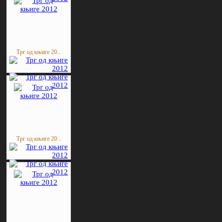
Трг од књиге 20...
Трг од књиге 20...