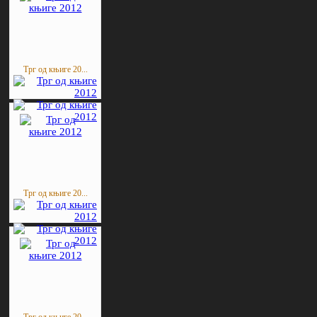
Трг од књиге 20...
Трг од књиге 20...