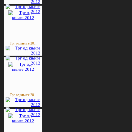
Трг од књиге 20...
Трг од књиге 20...