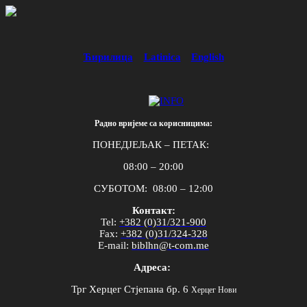
Ћирилица
Latinica
English
Радно вријеме са корисницима:
ПОНЕДЈЕЉАК – ПЕТАК:
08:00 – 20:00
СУБОТОМ: 08:00 – 12:00
Контакт:
Tel
:
+382 (0)31/321-900
Fax
:
+382 (0)31/324-328
E
-
mail
:
biblhn
@
t
-
com
.
me
Адреса:
Трг Херцег Стјепана бр. 6
Херцег Нови