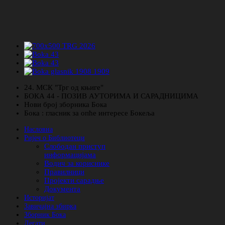
24. МСК "Трг од књиге"
БОКА 44 - ПОЗИВ АУТОРИМА И САРАДНИЦИМА
Нови број зборника Бока
Бока : гласник за опће интересе Бокеља
Насловна
Ријеч о Библиотеци
Слободан приступ
информацијама
Водич за кориснике
Правилници
Пројекти сарадње
Документа
Историјат
Завичајна збирка
Зборник Бока
Легати