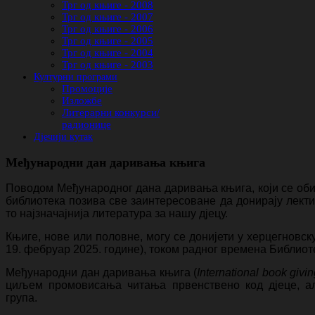
Трг од књиге - 2008
Трг од књиге - 2007
Трг од књиге - 2006
Трг од књиге - 2005
Трг од књиге - 2004
Трг од књиге - 2003
Културни програми
Промоције
Изложбе
Литерарни конкурси/
радионице
Дјечији кутак
Међународни дан даривања књига
Поводом Међународног дана даривања књига, који се об
библиотека позива све заинтересоване да донирају лектир
то најзначајнија литература за нашу дјецу.
Књиге, нове или половне, могу се донијети у херцегновску
19. фебруар 2025. године), током радног времена Библиот
Међународни дан даривања књига (
International book givi
циљем промовисања читања првенствено код дјеце, ал
група.