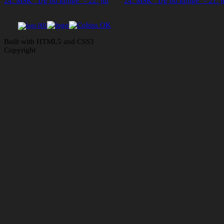
24. MSK "Trg od knjige" - 22. jul
24. MSK "Trg od knjige" - 21. j
Built with HTML5 and CSS3
Copyright