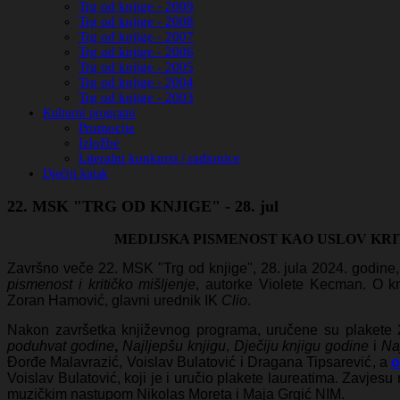
Trg od knjige - 2009
Trg od knjige - 2008
Trg od knjige - 2007
Trg od knjige - 2006
Trg od knjige - 2005
Trg od knjige - 2004
Trg od knjige - 2003
Kulturni programi
Promocije
Izložbe
Literalni konkursi / radionice
Dječiji kutak
22. MSK "TRG OD KNJIGE" - 28. jul
MEDIJSKA PISMENOST KAO USLOV KRI
Završno veče 22. MSK "Trg od knjige", 28. jula 2024
. godine,
pismenost i kritičko mišljenje
, autorke Violete Kecman. O knj
Zoran Hamović, glavni urednik IK
Clio
.
Nakon završetka književnog programa, uručene su plakete 
poduhvat godine
,
Najljepšu knjigu
,
Dječiju knjigu godine
i
Naj
Đorđe Malavrazić, Voislav Bulatović i Dragana Tipsarević
, a
o
Voislav Bulatović, koji je i uručio plakete laureatima. Zavjesu
muzičkim nastupom Nikolas Moreta i Maja Grgić NIM
.