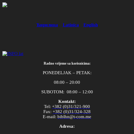
Ћирилица
Latinica
English
Radno vrijeme sa korisnicima:
PONEDELJAK – PETAK:
08:00 – 20:00
SUBOTOM: 08:00 – 12:00
Kontakt:
Tel
:
+382 (0)31/321-900
Fax
:
+382 (0)31/324-328
E
-
mail
:
biblhn
@
t
-
com
.
me
Adresa: