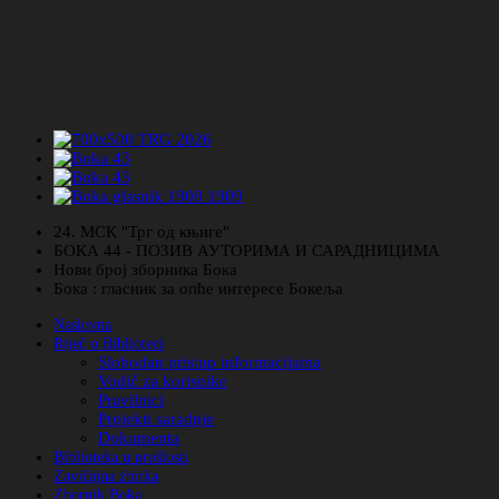
24. МСК "Трг од књиге"
БОКА 44 - ПОЗИВ АУТОРИМА И САРАДНИЦИМА
Нови број зборника Бока
Бока : гласник за опће интересе Бокеља
Naslovna
Riječ o Biblioteci
Slobodan pristup informacijama
Vodič za korisnike
Pravilnici
Projekti saradnje
Dokumenta
Biblioteka u prošlosti
Zavičajna zbirka
Zbornik Boka