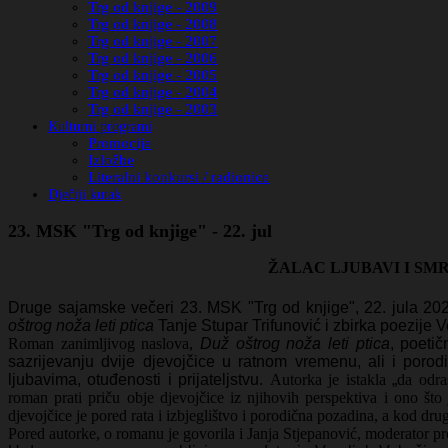
Trg od knjige - 2009
Trg od knjige - 2008
Trg od knjige - 2007
Trg od knjige - 2006
Trg od knjige - 2005
Trg od knjige - 2004
Trg od knjige - 2003
Kulturni programi
Promocije
Izložbe
Literalni konkursi / radionice
Dječiji kutak
23. MSK "Trg od knjige" - 22. jul
ŽALAC LJUBAVI I SMR
Druge sajamske večeri 23. MSK "Trg od knjige", 22. jula 20
oštrog noža leti ptica
Tanje Stupar Trifunović i zbirka poezije 
Roman zanimljivog naslova,
Duž oštrog noža leti ptica
, poetič
sazrijevanju dvije djevojčice u ratnom vremenu, ali i poro
ljubavima, otuđenosti i prijateljstvu.
Autorka je istakla
„
da odra
roman prati priču obje djevojčice iz njihovih perspektiva i ono što 
djevojčice je pored rata i izbjeglištvo i porodična pozadina, a kod dr
Pored autorke, o romanu je govorila i Janja Stjepanović, moderator p