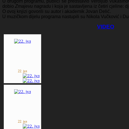
U drugom programu, publici se predstavio Veroljub Vukašino
dobio
Zmajevu nagradu
i koja je sastavljena iz četiri cjeline: dj
O ovoj knjizi govorili su autor i akademik Jovan Delić.
U muzičkom dijelu programa nastupili su Nikola Vučković i Du
VIDEO
22. јул
22. јул