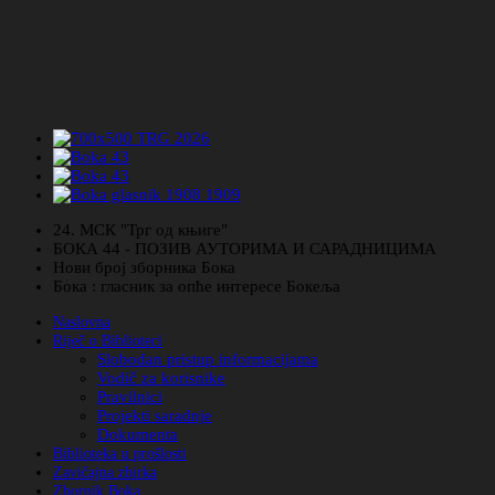
24. МСК "Трг од књиге"
БОКА 44 - ПОЗИВ АУТОРИМА И САРАДНИЦИМА
Нови број зборника Бока
Бока : гласник за опће интересе Бокеља
Naslovna
Riječ o Biblioteci
Slobodan pristup informacijama
Vodič za korisnike
Pravilnici
Projekti saradnje
Dokumenta
Biblioteka u prošlosti
Zavičajna zbirka
Zbornik Boka