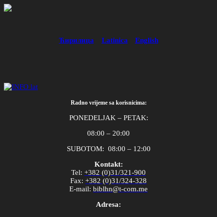
Ћирилица
Latinica
English
Radno vrijeme sa korisnicima:
PONEDELJAK – PETAK:
08:00 – 20:00
SUBOTOM: 08:00 – 12:00
Kontakt:
Tel
:
+382 (0)31/321-900
Fax
:
+382 (0)31/324-328
E
-
mail
:
biblhn
@
t
-
com
.
me
Adresa: