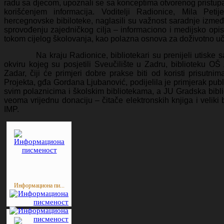
radu sa djecom, upoznali se sa konceptima otvorenog pristupa
korišćenjem informacija. Voditelji Radionice, Mila Petij
hercegnovske bibiloteke, naglasili su važnost saradnje između 
sprovođenju zajedničkog cilja – informaciono i medijsko opi
tokom cijelog školovanja, kao polazna osnova za doživotno uč
Na kraju Radionice, bibliotekari su prenijeli utiske sa 
okviru kojeg su posjetili Sveučilište u Zadru, biblioteku OŠ
Zadar, čiji će primjeri dobre prakse biti od koristi prisutn
Projekta, gđa Gordana Ljubanović, podijelila je primjerak pub
svim polaznicima i školskim bibliotekama, a JU Gradska bibli
veoma vrijednu donaciju – čitače elektronskih knjiga i veliki b
IMP.
Информациона пи...