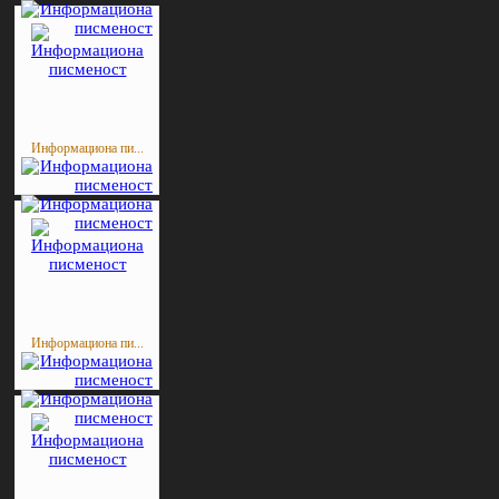
Информациона пи...
Информациона пи...