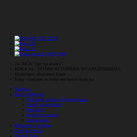
24. МСК "Трг од књиге"
БОКА 44 - ПОЗИВ АУТОРИМА И САРАДНИЦИМА
Нови број зборника Бока
Бока : гласник за опће интересе Бокеља
Naslovna
Riječ o Biblioteci
Slobodan pristup informacijama
Vodič za korisnike
Pravilnici
Projekti saradnje
Dokumenta
Biblioteka u prošlosti
Zavičajna zbirka
Zbornik Boka