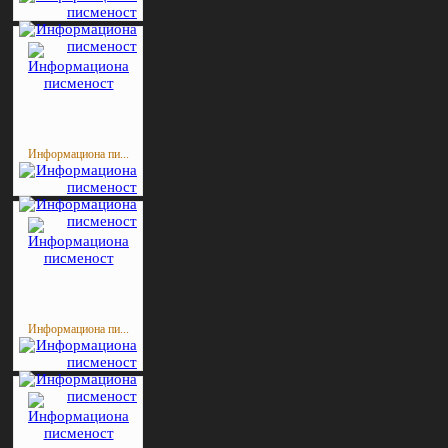
Информациона пи...
Информациона пи...