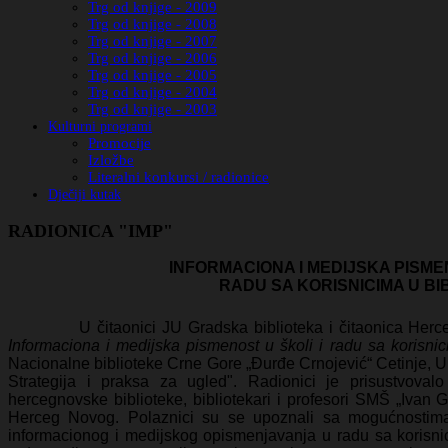
Trg od knjige - 2009
Trg od knjige - 2008
Trg od knjige - 2007
Trg od knjige - 2006
Trg od knjige - 2005
Trg od knjige - 2004
Trg od knjige - 2003
Kulturni programi
Promocije
Izložbe
Literalni konkursi / radionice
Dječiji kutak
RADIONICA "IMP"
INFORMACIONA I MEDIJSKA PI
RADU SA KORISNICIMA U BI
U čitaonici JU Gradska biblioteka i čitaonica Herceg
Informaciona i medijska pismenost u školi i radu sa korisnic
Nacionalne biblioteke Crne Gore „Đurđe Crnojević“ Cetinje,
Strategija i praksa za ugled". Radionici je prisustvovalo
hercegnovske biblioteke, bibliotekari i profesori SMŠ „Ivan 
Herceg Novog. Polaznici su se upoznali sa mogućnostima 
informacionog i medijskog opismenjavanja u radu sa korisnici