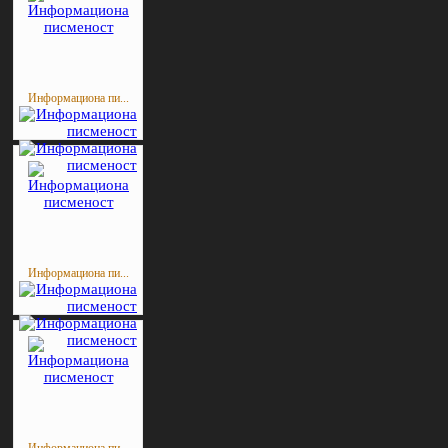
Информациона пи...
Информациона пи...