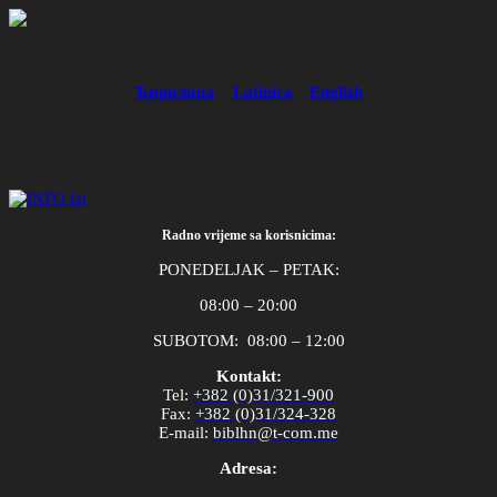
Ћирилица
Latinica
English
Radno vrijeme sa korisnicima:
PONEDELJAK – PETAK:
08:00 – 20:00
SUBOTOM: 08:00 – 12:00
Kontakt:
Tel
:
+382 (0)31/321-900
Fax
:
+382 (0)31/324-328
E
-
mail
:
biblhn
@
t
-
com
.
me
Adresa: