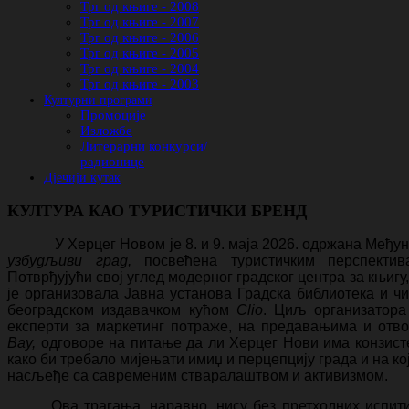
Трг од књиге - 2008
Трг од књиге - 2007
Трг од књиге - 2006
Трг од књиге - 2005
Трг од књиге - 2004
Трг од књиге - 2003
Културни програми
Промоције
Изложбе
Литерарни конкурси/
радионице
Дјечији кутак
КУЛТУРА КАО ТУРИСТИЧКИ БРЕНД
У Херцег Новом је 8. и 9. маја 2026. одржана Међ
узбудљиви град,
посвећена туристичким перспекти
Потврђујући свој углед модерног градског центра за књигу
је организовала Јавна установа Градска библиотека и ч
београдском издавачком кућом
Clio
. Циљ организатора 
експерти за маркетинг потраже, на предавањима и отво
Ba
y
,
одговоре на питање да ли Херцег Нови има конзистен
како би требало мијењати имиџ и перцепцију града и на к
насљеђе са савременим стваралаштвом и активизмом.
Ова трагања, наравно, нису без претходних испит