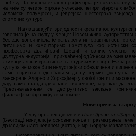
гробљу. На зидном екрану професорка је показала ову в
на чије су четири стране уклесана четири вјерска симбол
исламски полумјесец и јеврејска шестокрака звијезда
споменик културе.
Наглашавајући вриједности креативног, културног т
говорила је на скупу у Херцег Новом живо, ауторитатив
бесједе допринијела је остварена интерактивност, јер с
питањима и коментарима наметнула као истински с
професорка Драгићевић Шешић и раније умјесно по
„културна индустрија”, прихваћеној од Унеска за означава
комерцијалне и креативне, као туризам и спорт. Њена рез
култура не може бити индустријски обезличена и лишена 
само појачати подсјећањем да су термин „културна ин
лансирали Адорно и Хоркхајмер у својој критици масовне 
дају само стандардизоване творевине, које као да изл
Преозначавањем се деструктивно заклања критички
филозофске франкфуртске школе.
Нове приче за старо 
У другој панел дискусији
Нове приче за старо 
(Београд) изнијела је основни концепт разматрања теме,
др Илијом Лалошевићем (Котор) и мр Ђорђем Малавразиће
Одговарајући на њена питања, која су заправо била