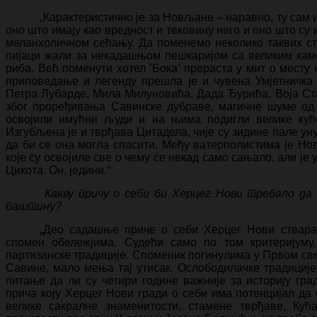
„Карактеристично је за Новљане – наравно, ту сам и
оно што имају као вредност и тековину него и оно што су 
меланхоличном сећању. Да поменемо неколико таквих ст
пијаци жали за некадашњом пешкаријом са великим каме
риба. Већ поменути хотел ’Бока’ прераста у мит о месту
приповедање и легенду прешла је и чувена Умјетничка 
Петра Лубарде, Мила Милуновића, Дада Ђурића, Воја С
због проређивања Савинске дубраве, магичне шуме од х
освојили имућни људи и на њима подигли велике куће
Изгубљена је и тврђава Цитадела, чије су зидине пале ун
да би се она могла спасити. Међу ватерполистима је Но
које су освојиле све о чему се некад само сањало, али ј
Цикота. Он, једини.“
Какву причу о себи би Херцег Нови требало да 
баштину?
„Део садашње приче о себи Херцег Нови ствара 
спомен обележјима. Судећи само по том критеријуму
партизанске традиције. Споменик погинулима у Првом свет
Савине, мало мења тај утисак. Ослободилачке традиције
питање да ли су четири године важније за историју гр
прича коју Херцег Нови гради о себи има потенцијал да
велике сакралне знаменитости, стамене тврђаве, Ку