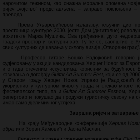
нарочитом тежином, као снажна морална опомена човјеч
ријеч „чојство” представљена – заправо поклоњена – 
превода.
Према Уљаревићевом излагању, кључни дио про
престоница куилтуре 2030. јесте Дом (дигиталне) револ
архитекте Марка Мушича. Ова грађевина, дуго недоврш
градски простор и културни хаб. Ту ће се, саопштио је
свих културних дешавања у склопу визије „Отворени град”
Професор гитаре Бошко Радојковић говорио ј
судјеловању у акцији кандидовања Херцег Новог за Европ
и о тада стеченим искуствима, корисним за будућност. 
казивања о догађају
Guitar Art Summer Fest
, који се од 200
у Старом граду Херцег Новог. Управо је Радојковић б
укоријенио у културном животу града и стекао многе п
фестивалског типа, па и
Guitar Art Summer Fest
-ом, Херц
репертоар и покушао да продужи туристичку сезону на ско
имао само дјелимичног успјеха.
Завршна ријеч и затварање
На крају Међународне конференције
Херцег Нови
обратили Зоран Хамовић и Јасна Маслан.
Директор и главни уредник издавачке куће
Clio
Зо