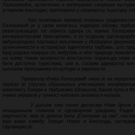
Лалошевића, аутентично и интегрално сачувано културно
углавном поштедио, претворено у својеврсну љуштуру, гот
Као позитиван примјер очувања градитељског н
Лалошевић је у свом излагању издвојио обнову тврђав
ревитализације тог објекта одвија се, према Лалошеви
конзерваторским принципима, и уз подршку одговарајућ
међународних партнера укључених у
Интеррег пројекат
аутентичности и историјског идентитета тврђаве, што пр
Крај радова помјера се, међутим, и због природе локалите
на њему током активности константно појављују нови 
бити доступна туристима, али и, сасвим адекватно њен
њиховим програмима из културе и умјетности.
Професор Илија Лалошевић имао је на херцегновско
пружао је стручна објашњења учесницима конференциј
комплексу Лазуре и тврђавама Шпањола, Канли кула и Фо
очима увјерили у тачност његових анализа и налаза.
У даљем току панел дискусије
Нове приче 
некадашњем главном и одговорном уреднику Радио 
умјетности, чија је девиза била „Елитизам за све”, пост
који живи између Херцег Новог и Београда, сагледа
Одговорио је: