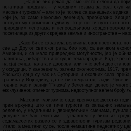
„Најпре бих рекао да смо често склони да појму ’
негативан предзнак – у уводним тезама за овај скуп ча
масовни туризам’ – али то је поглед са данашњих видика.
који је, за само неколико деценија, преобразио Херце
потпуно му променио судбину. То је постигнуто тако шт
природним лепотама и непроцењивом херцегновском ку
посетилаца из других крајева земље и иностранства – нара
„Како би се схватила величина овог преокрета, потреб
све до Другог светског рата, био крај са великом екон
Америци, и са мало привредних могућности, јер је обич
навигања, рибарства и оскудне земљорадње. Кад је реч 
на сјај сунца, палата и дворова, али ту је већи део стано
у оскудици. У ванредним, ратним околностима, 1917, пре
Растко
) деца су чак из Суторине и околних села преб
граница у Војводину, да не би помрла од глади. Чувени х
године, као и ранији ’Плажа’ у Зеленици, донео је много
ексклузивног, отменог туризма, недоступног већем броју љ
„Масовни туризам је овде кренуо шездесетих година 
први врхунац што се тиче туриста из западних земаља
редовно, у недељним и двонедељним сменама, пуниле х
додуше не баш елитним – углавном су били из средњ
седамдесетих развио се и здравствени туризам редовн
Игало, а мештани су се, после немаштине педесетих у цел