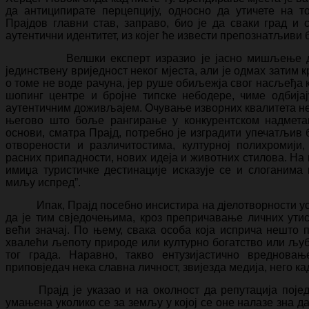
да антиципирате перцепцију, односно да утичете на 
Прајдов главни став, заправо, био је да сваки град и 
аутентични идентитет, из којег ће извести препознатљиви 
Велшки експерт изразио је јасно мишљење да ку
јединствену вриједност неког мјеста, али је одмах затим 
о томе не воде рачуна, јер руше обиљежја свог насљеђа к
шопинг центре и бројне типске небодере, чиме одбијај
аутентичним доживљајем. Очување изворних квалитета неко
његово што боље рангирање у конкурентском надметањ
основи, сматра Прајд, потребно је изградити упечатљив б
отворености и различитостима, културној полихромији
расних припадности, нових идеја и животних стилова. На 
имиџа туристичке дестинације исказује се и слоганима 
миљу испред”.
Ипак, Прајд посебно инсистира на дјелотворности усм
да је тим свједочењима, кроз препричавање личних утис
већи значај. По њему, свака особа која исприча нешто 
хвалећи љепоту природе или културно богатство или љуб
тог града. Наравно, такво ентузијастично вреднова
приповједач нека славна личност, звијезда медија, него кад
Прајд је указао и на околност да репутација пој
умањена уколико се за земљу у којој се оне налазе зна д