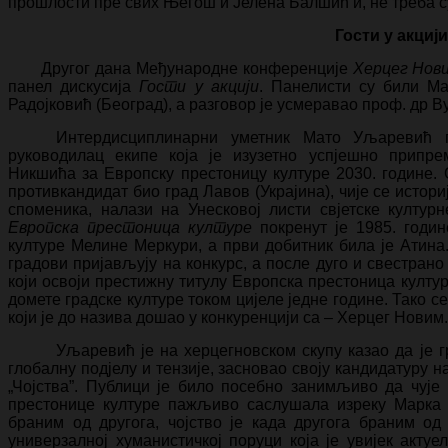
прошлости пре свих Његош и Јелена Балшић и, не треба 
Гости у акцији
Другог дана Међународне конференције
Херцег Нови
панел дискусија
Гости у акцији
. Панелисти су били М
Радојковић (Београд), а разговор је усмеравао проф. др В
Интердисциплинарни уметник Мато Уљаревић г
руководилац екипе која је изузетно успјешно припр
Никшића за Европску престоницу културе 2030. године. 
противкандидат био град Лавов (Украјина), чије се истори
споменика, налази на Унесковој листи свјетске култур
Европска престоница културе
покренут је 1985. годи
културе Мелине Меркури, а први добитник била је Атина
градови пријављују на конкурс, а после дуго и свестрано
који освоји престижну титулу Европска престоница култу
домете градске културе током цијеле једне године. Тако 
који је до назива дошао у конкуренцији са – Херцег Новим.
Уљаревић је на херцегновском скупу казао да је 
глобалну подјелу и тензије, засновао своју кандидатуру н
„Чојства”. Публици је било посебно занимљиво да чује 
престонице културе пажљиво саслушала изреку Марка 
браним од другога, чојство је када другога браним од 
универзалној хуманистичкој поруци која је увијек акту