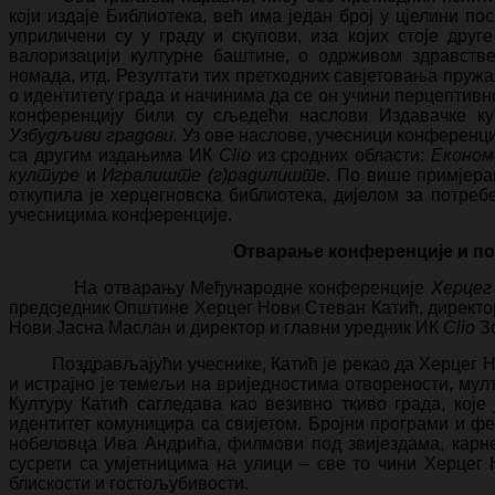
који издаје Библиотека, већ има један број у цјелини п
уприличени су у граду и скупови, иза којих стоје друг
валоризацији културне баштине, о одрживом здравств
номада, итд. Резултати тих претходних савјетовања пруж
о идентитету града и начинима да се он учини перцептив
конференцију били су сљедећи наслови Издавачке к
Узбудљиви градови.
Уз ове наслове, учесници конференциј
са другим издањима ИК
Clio
из сродних области:
Економ
културе
и
Игралиште (г)радилиште
. По више примјера
откупила је херцегновска библиотека, дијелом за потреб
учесницима конференције.
Отварање конференциј
На отварању Међународне конференције
Херцег
предсједник Општине Херцег Нови Стеван Катић, директо
Нови Јасна Маслан и директор и главни уредник ИК
Clio
Зо
Поздрављајући учеснике, Катић је рекао да Херцег Нов
и истрајно је темељи на вриједностима отворености, мул
Културу Катић сагледава као везивно ткиво града, које 
идентитет комуницира са свијетом. Бројни програми и ф
нобеловца Ива Андрића, филмови под звијездама, карне
сусрети са умјетницима на улици – све то чини Херцег
блискости и гостољубивости.