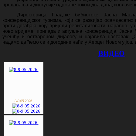
предавања и дискусије одржане током два дана, извлачећи
Директорица Градске бибиотеке Јасна Масл
конференцијског туризма, који се развијао осамдесетих
врсти догађаја, коју вриједи ревитализовати, наравно, уз
ново вријеме, припада и актуелна конференција. Јасна
учешћу и оствареном дијалогу и најавила наставак: „О
надамо да ћемо се и догодине наћи у Херцег Новом у још 
ВИДЕО
8-9.05.2026.