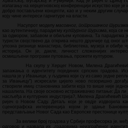
Хрватској, Бугарској и Румунији. Кад је ријеч о Црној
излагању на херцегновској конференцији искуство које ј
добро постављени концепти, као и у неким другим случа
коју чине интереси гарнитуре на власти.
Насупрот моделу
масовног, потрошачког туризм
као аутентичнију, парадигму
културног туризма
, која се
за одмором, забавом и обиљем куповина. Та парадигма је
туристи својствено да открива нешто друкчије од оног шт
упозна ризнице манастира, библиотека, музеја и обиђе 
историја. Он је, дакле, личност сложенијих интере
осмишљени програми путовања, прожети културом.
На скупу у Херцег Новом, Милена Драгићевић Ш
запажања о идентитету појединих српских градова. Ис
нашла је у Ивањици, у људима који су из само једне репл
за Ивањицу”) искресали цијело ново позоришно дога
створили имиџ становника забити која то више није једно
нашалила. На своје основно истраживачко питање: Да ли ј
насљеђа и културних индустрија?, Милена Драгићевић Ше
ријеч о Новом Саду. Детаљ који је овдје издвојила ка
сценографска интервенција којом је здање Банови
представљање Новог Сада као Европске престонице култу
За велики број градова у Србији професорка је, међут
одговор и назвала их „градовима неизграђеног иденти