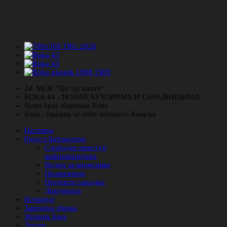
24. МСК "Трг од књиге"
БОКА 44 - ПОЗИВ АУТОРИМА И САРАДНИЦИМА
Нови број зборника Бока
Бока : гласник за опће интересе Бокеља
Насловна
Ријеч о Библиотеци
Слободан приступ
информацијама
Водич за кориснике
Правилници
Пројекти сарадње
Документа
Историјат
Завичајна збирка
Зборник Бока
Легати