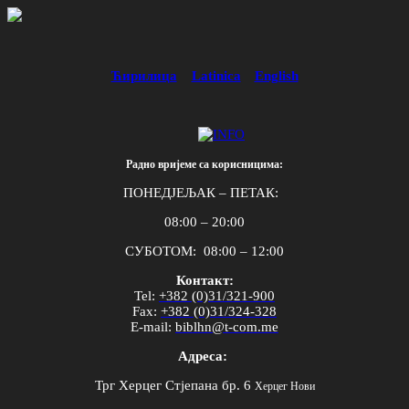
Ћирилица
Latinica
English
Радно вријеме са корисницима:
ПОНЕДЈЕЉАК – ПЕТАК:
08:00 – 20:00
СУБОТОМ: 08:00 – 12:00
Контакт:
Tel
:
+382 (0)31/321-900
Fax
:
+382 (0)31/324-328
E
-
mail
:
biblhn
@
t
-
com
.
me
Адреса:
Трг Херцег Стјепана бр. 6
Херцег Нови