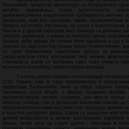
Лалошевић, професор архитектуре на Универзитету Црне
могућег задржавања језгра аутентичности прил
репрезентативних херцегновских грађевина из минулих вје
императив, није био поштован, према Лалошевићевој ан
Мамула на острву Ластавица, на улазу у Бококоторски з
Првом и у Другом свјетском рату тамница са дебелим ш
заправо удубинама, у којима је окупатор држао затворе
Залива, међу којима би понеки били одвођени у суд у К
познато по окрутном поступању према утамниченима, пре
са свим елементима туристичког центра за разоно
херцегновском скупу критиковао овај велики архитекто
становишта, којим се оспорава сама нова намјена обје
мучилишта и осјећању пијетета према жртвама.
У случају реконструкције и рестаурације некадашњег
1732. године, који је сада преобликован у ексклузив
професора Лалошевића биле су више стручне природе
песникиња Злата Коцић, у збирци
Лазареве лестве
,
контрапостирала мотиве лазарета, као мјеста патњи, 
небесне слободе.) Он је детаљном анализом показао да су
луксузни хотелски комплекс ранга пет звјездица увелико 
и својства културног добра. Скоро су уништени или ук
дрвене међуспратне и кровне конструкције, израђене 
ариша, затим кров од старог црепа – каналице и плочн
приликом пренамјене објекта, замијењено новим мате