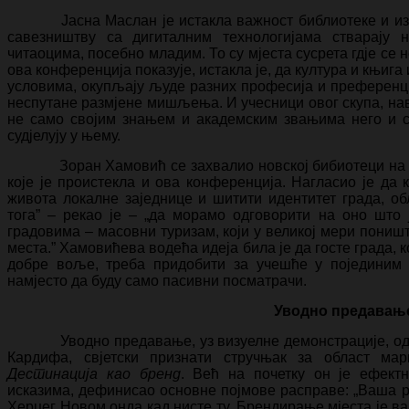
Јасна Маслан је истакла важност библиотеке и издав
савезништву са дигиталним технологијама стварају 
читаоцима, посебно младим. То су мјеста сусрета гдје се н
ова конференција показује, истакла је, да култура и књига
условима, окупљају људе разних професија и преференци
неспутане размјене мишљења. И учесници овог скупа, наве
не само својим знањем и академским звањима него и с
судјелују у њему.
Зоран Хамовић се захвалио новској бибиотеци на ду
које је проистекла и ова конференција. Нагласио је да
живота локалне заједнице и шитити идентитет града, о
тога” – рекао је – „да морамо одговорити на оно што
градовима – масовни туризам, који у великој мери пониш
места.” Хамовићева водећа идеја била је да госте града, 
добре воље, треба придобити за учешће у појединим 
намјесто да буду само пасивни посматрачи.
Уводно предавањ
Уводно предавање, уз визуелне демонстрације, одр
Кардифа, свјетски признати стручњак за област мар
Дестинација као бренд
. Већ на почетку он је ефект
исказима, дефинисао основне појмове расправе: „Ваша р
Херцег Новом онда кад нисте ту. Брендирање мјеста је ва