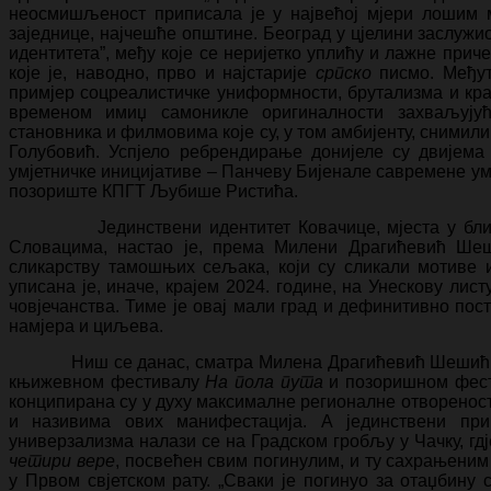
неосмишљеност приписала је у највећој мјери лошим 
заједнице, најчешће општине. Београд у цјелини заслужио
идентитета”, међу које се неријетко уплићу и лажне приче
које је, наводно, прво и најстарије
српско
писмо. Међут
примјер соцреалистичке униформности, брутализма и крах
временом имиџ самоникле оригиналности захваљују
становника и филмовима које су, у том амбијенту, сними
Голубовић. Успјело ребрендирање донијеле су двијем
умјетничке иницијативе – Панчеву Бијенале савремене ум
позориште КПГТ Љубише Ристића.
Јединствени идентитет Ковачице, мјеста у близи
Словацима, настао је, према Милени Драгићевић Шеш
сликарству тамошњих сељака, који су сликали мотиве и
уписана је, иначе, крајем 2024. године, на Унескову лис
човјечанства. Тиме је овај мали град и дефинитивно пост
намјера и циљева.
Ниш се данас, сматра Милена Драгићевић Шешић, кул
књижевном фестивалу
На пола пута
и позоришном фес
конципирана су у духу максималне регионалне отворенос
и називима ових манифестација. А јединствени прим
универзализма налази се на Градском гробљу у Чачку, гдј
четири вере
, посвећен свим погинулим, и ту сахрањени
у Првом свјетском рату. „Сваки је погинуо за отаџбину 