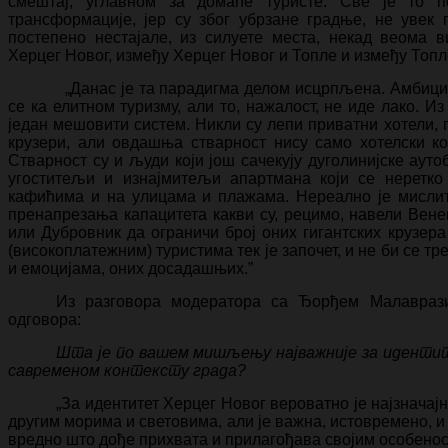
смештај, углавном за домаће туристе. Све је то 
трансформације, јер су због убрзане градње, не увек 
постепено нестајале, из силуете места, некад веома
Херцег Новог, између Херцег Новог и Топле и између Топл
„Данас је та парадигма делом исцрпљена. Амбиције 
се ка елитном туризму, али то, нажалост, не иде лако. Из
један мешовити систем. Никли су лепи приватни хотели,
крузери, али овдашња стварност нису само хотелски 
Стварност су и људи који још сачекују дуголинијске ауто
угоститељи и изнајмитељи апартмана који се неретк
кафићима и на улицама и плажама. Нереално је мисли
пренапрезања капацитета какви су, рецимо, навели Вене
или Дубровник да ограничи број оних гигантских крузера
(високоплатежним) туристима тек је започет, и не би се т
и емоцијама, оних досадашњих.”
Из разговора модератора са Ђорђем Малавраз
одговора:
Шта је по вашем мишљењу најважније за идентит
савременом контексту града?
„За идентитет Херцег Новог вероватно је најзначај
другим морима и световима, али је важна, истовремено, и
вредно што дође прихвата и прилагођава својим особено