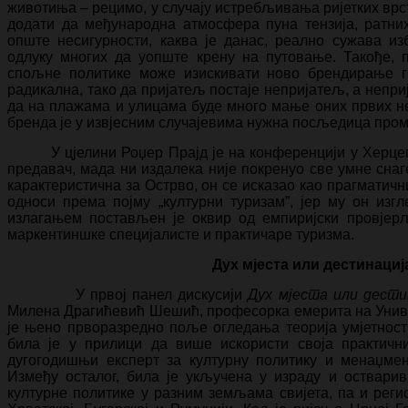
животиња – рецимо, у случају истребљивања ријетких в
додати да међународна атмосфера пуна тензија, ратних
опште несигурности, каква је данас, реално сужава из
одлуку многих да уопште крену на путовање. Такође,
спољне политике може изискивати ново брендирање гр
радикална, тако да пријатељ постаје непријатељ, а непри
да на плажама и улицама буде много мање оних првих не
бренда је у извјесним случајевима нужна посљедица пром
У цјелини Роџер Прајд је на конференцији у Херц
предавач, мада ни издалека није покренуо све умне снаге
карактеристична за Острво, он се исказао као прагматичн
односи према појму „културни туризам”, јер му он изг
излагањем постављен је оквир од емпиријски провјер
маркентиншке специјалисте и практичаре туризма.
Дух мјеста или дестинациј
У првој панел дискусији
Дух мјеста или дести
Милена Драгићевић Шешић, професорка емерита на Униве
је њено прворазредно поље огледања теорија умјетност
била је у прилици да више искористи своја практичниј
дугогодишњи експерт за културну политику и менаџмент
Између осталог, била је укључена у израду и остварив
културне политике у разним земљама свијета, па и регио