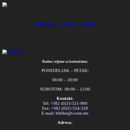
Ћирилица
Latinica
English
Radno vrijeme sa korisnicima:
PONEDELJAK – PETAK:
08:00 – 20:00
SUBOTOM: 08:00 – 12:00
Kontakt:
Tel
:
+382 (0)31/321-900
Fax
:
+382 (0)31/324-328
E
-
mail
:
biblhn
@
t
-
com
.
me
Adresa: