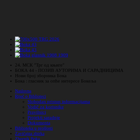
24. МСК "Трг од књиге"
БОКА 44 - ПОЗИВ АУТОРИМА И САРАДНИЦИМА
Нови број зборника Бока
Бока : гласник за опће интересе Бокеља
Naslovna
Riječ o Biblioteci
Slobodan pristup informacijama
Vodič za korisnike
Pravilnici
Projekti saradnje
Dokumenta
Biblioteka u prošlosti
Zavičajna zbirka
Zbornik Boka