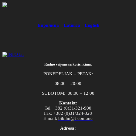
Ћирилица
Latinica
English
Radno vrijeme sa korisnicima:
PONEDELJAK – PETAK:
08:00 – 20:00
SUBOTOM: 08:00 – 12:00
Kontakt:
Tel
:
+382 (0)31/321-900
Fax
:
+382 (0)31/324-328
E
-
mail
:
biblhn
@
t
-
com
.
me
Adresa: