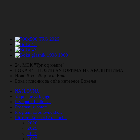
24. МСК "Трг од књиге"
БОКА 44 - ПОЗИВ АУТОРИМА И САРАДНИЦИМА
Нови број зборника Бока
Бока : гласник за опће интересе Бокеља
NASLOVNA
Vaspitanje za knjigu
Prvi put u biblioteci
Programi subotom
Programi za osnovne škole
Literarni konkursi / radionice
2026
2025
2023
2022