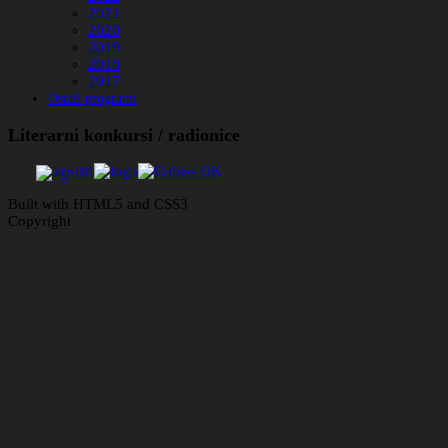
2021
2020
2019
2018
2017
Ostali programi
Literarni konkursi / radionice
Built with HTML5 and CSS3
Copyright