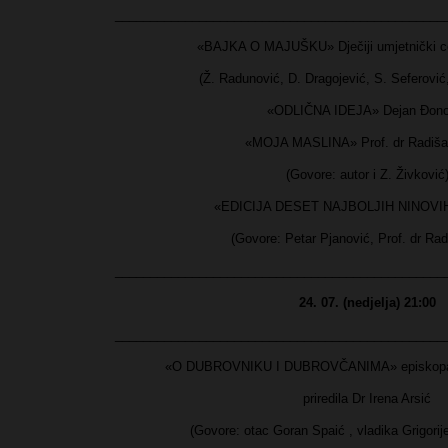
_______________________________________________
«BAJKA O MAJUŠKU» Dječiji umjetnički ce
(Ž. Radunović, D. Dragojević, S. Seferović
«ODLIČNA IDEJA» Dejan Đono
«MOJA MASLINA» Prof. dr Radiša
(Govore: autor i Z. Živković
«EDICIJA DESET NAJBOLJIH NINOV
(Govore: Petar Pjanović, Prof. dr Rad
_______________________________________________
24. 07. (nedjelja) 21:00
_______________________________________________
«O DUBROVNIKU I DUBROVČANIMA» episkopa Đ
priredila Dr Irena Arsić
(Govore: otac Goran Spaić , vladika Grigorije