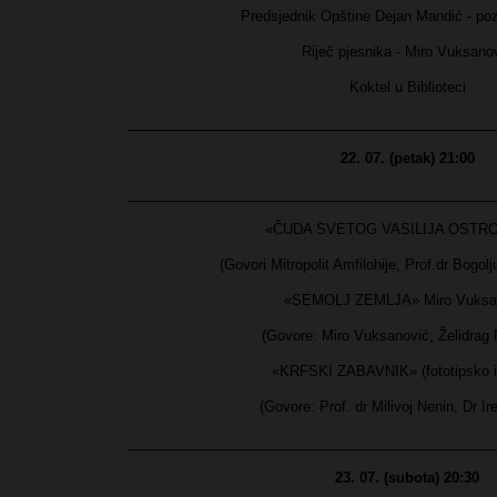
Predsjednik Opštine Dejan Mandić - poz
Riječ pjesnika - Miro Vuksano
Koktel u Biblioteci
_______________________________________________
22. 07. (petak) 21:00
_______________________________________________
«ČUDA SVETOG VASILIJA OSTR
(Govori Mitropolit Amfilohije, Prof.dr Bogol
«SEMOLJ ZEMLJA» Miro Vuksa
(Govore: Miro Vuksanović, Želidrag 
«KRFSKI ZABAVNIK» (fototipsko i
(Govore: Prof. dr Milivoj Nenin, Dr Ir
_______________________________________________
23. 07. (subota) 20:30