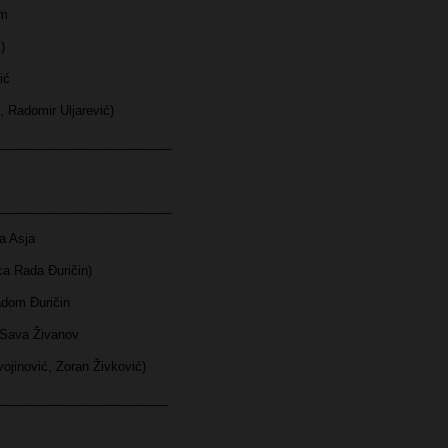
om
)
ić
 Radomir Uljarević)
_________________________
_________________________
a Asja
ca Rada Đuričin)
om Đuričin
Sava Živanov
vojinović, Zoran Živković)
________________________