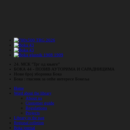
24. МСК "Трг од књиге"
БОКА 44 - ПОЗИВ АУТОРИМА И САРАДНИЦИМА
Нови број зборника Бока
Бока : гласник за опће интересе Бокеља
Home
Word about the library
About us
Customer guide
Regulations
Projects
Library in the past
Regional colletion
Boka journal