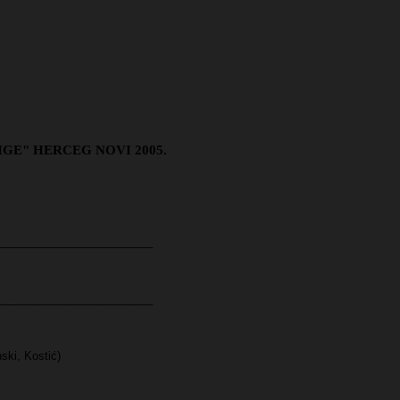
GE" HERCEG NOVI 2005.
_________________________
_________________________
nski, Kostić)