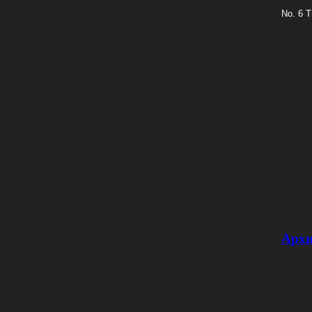
No. 6 T
Архи