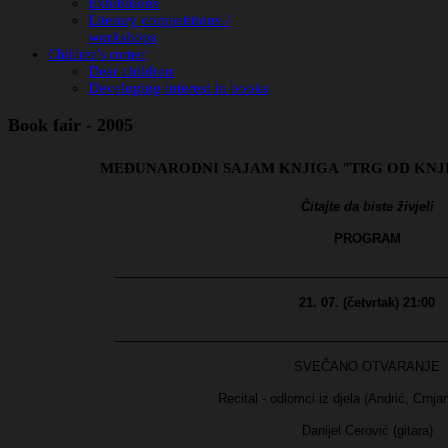
Exhibitions
Literary competitions /
workshops
Children's corner
Dear children
Developing interest in books
Book fair - 2005
MEĐUNARODNI SAJAM KNJIGA "TRG OD KNJI
Čitajte da biste živjeli
PROGRAM
_______________________________________________
21. 07. (četvrtak) 21:00
_______________________________________________
SVEČANO OTVARANJE
Recital - odlomci iz djela (Andrić, Crnja
Danijel Cerović (gitara)