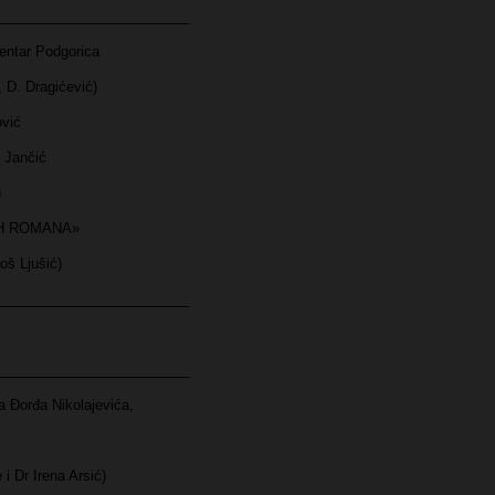
_________________________
ntar Podgorica
, D. Dragićević)
vić
 Jančić
)
IH ROMANA»
oš Ljušić)
_________________________
_________________________
orđa Nikolajevića,
 i Dr Irena Arsić)