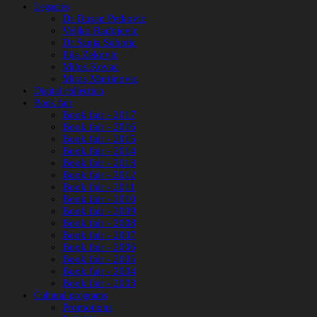
Legacies
Dr Dusan Petkovic
Veljko Radojevic
Dr Sanja Subotic
Ilija Zekovic
Milos Kovac
Miras Martinovic
Digital collection
Book fair
Book fair - 2017
Book fair - 2016
Book fair - 2015
Book fair - 2014
Book fair - 2013
Book fair - 2012
Book fair - 2011
Book fair - 2010
Book fair - 2009
Book fair - 2008
Book fair - 2007
Book fair - 2006
Book fair - 2005
Book fair - 2004
Book fair - 2003
Cultural programs
Promotions