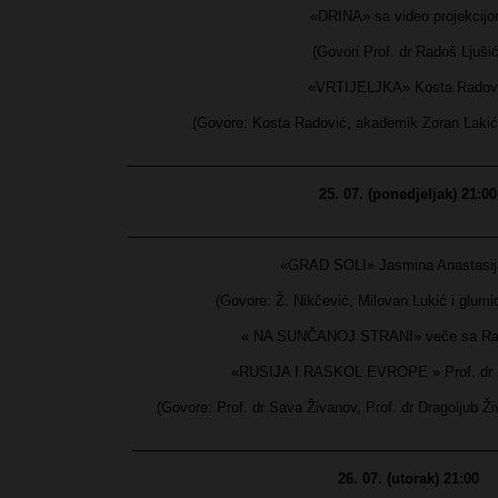
«DRINA» sa video projekcij
(Govori Prof. dr Radoš Ljušić
«VRTIJELJKA» Kosta Radov
(Govore: Kosta Radović, akademik Zoran Lakić,
_______________________________________________
25. 07. (ponedjeljak) 21:00
_______________________________________________
«GRAD SOLI» Jasmina Anastasij
(Govore: Ž. Nikčević, Milovan Lukić i glumi
« NA SUNČANOJ STRANI» veče sa Rad
«RUSIJA I RASKOL EVROPE » Prof. dr 
(Govore: Prof. dr Sava Živanov, Prof. dr Dragoljub Ži
_______________________________________________
26. 07. (utorak) 21:00