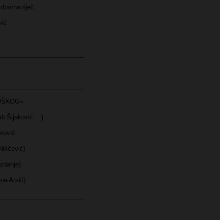
dravna riječ
vić
_________________________
_________________________
OŠKOG»
jub Šijaković …)
nović
Nikčević)
zdanje)
ena Arsić)
_________________________